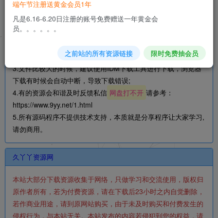
端午节注册送黄金会员1年
凡是6.16-6.20日注册的账号免费赠送一年黄金会
1.压缩包解压密码：
文章内包含密码丨www.gopojie.com丨
员。。。。。。
www.9yy.net丨压缩包注释
;
2.下载后文件若为压缩包格式，请安装7Z软件或者其它压缩软件
之前站的所有资源链接
限时免费抽会员
进行解压;
3.文件比较大的时候，建议使用IDM下载工具进行下载，浏览器
下载有时候会自动中断，导致下载错误;
4.有的资源会和谐及时反馈私信
网盘打不开
请参考：
https://www.9yy.net/1.html
5.所有源码程序不提供技术支持，本质就是分享程序让大家学习,
请勿商用。
久丫丫资源网
本站大部分下载资源收集于网络，只做学习和交流使用，版权归
原作者所有，若为付费资源，请在下载后23小时之内自觉删除，
若作商业用途，请到原网站购买，由于未及时购买和付费发生的
侵权行为，与本站无关。本站发布的内容若侵犯到您的权益，请