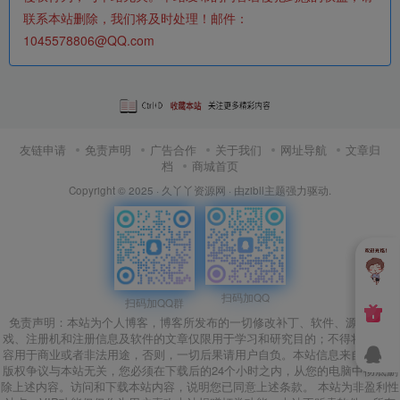
联系本站删除，我们将及时处理！邮件：
1045578806@QQ.com
友链申请
免责声明
广告合作
关于我们
网址导航
文章归
档
商城首页
Copyright © 2025 ·
久丫丫资源网
· 由
zibll主题
强力驱动.
扫码加QQ
扫码加QQ群
免责声明：本站为个人博客，博客所发布的一切修改补丁、软件、源码、游
戏、注册机和注册信息及软件的文章仅限用于学习和研究目的；不得将上述内
容用于商业或者非法用途，否则，一切后果请用户自负。本站信息来自网络，
版权争议与本站无关，您必须在下载后的24个小时之内，从您的电脑中彻底删
除上述内容。访问和下载本站内容，说明您已同意上述条款。 本站为非盈利性