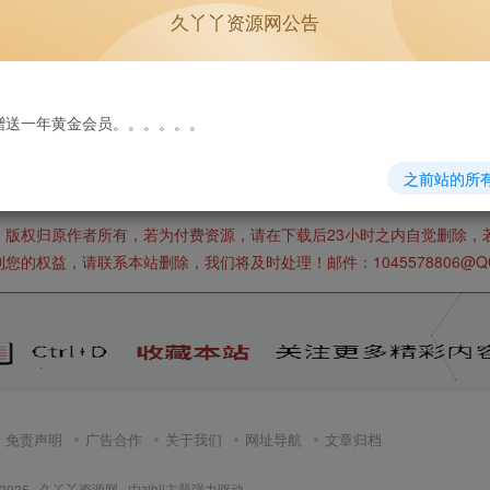
m丨www.9yy.net丨压缩包注释
;
久丫丫资源网公告
压缩软件进行解压;
，浏览器下载有时候会自动中断，导致下载错误;
://www.9yy.net/1.html
家学习,请勿商用。
免费赠送一年黄金会员。。。。。。
之前站的所
，版权归原作者所有，若为付费资源，请在下载后23小时之内自觉删除，
权益，请联系本站删除，我们将及时处理！邮件：1045578806@QQ
免责声明
广告合作
关于我们
网址导航
文章归档
页
 2025 ·
久丫丫资源网
· 由
zibll主题
强力驱动.