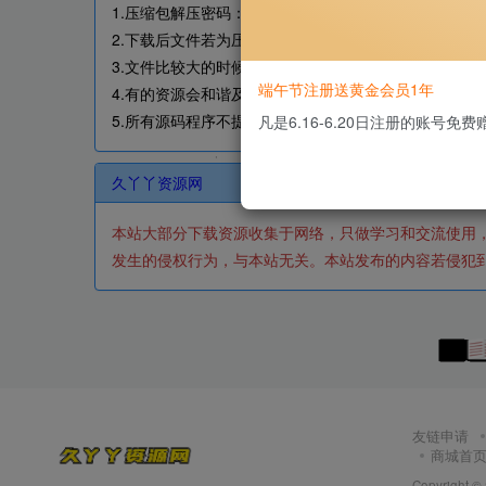
1.压缩包解压密码：
文章内包含密码丨www.gopojie.co
2.下载后文件若为压缩包格式，请安装7Z软件或者其它
3.文件比较大的时候，建议使用IDM下载工具进行下载
端午节注册送黄金会员1年
4.有的资源会和谐及时反馈私信
网盘打不开
请参考：https
5.所有源码程序不提供技术支持，本质就是分享程序让大
凡是6.16-6.20日注册的账号
久丫丫资源网
本站大部分下载资源收集于网络，只做学习和交流使用
发生的侵权行为，与本站无关。本站发布的内容若侵犯到您的
友链申请
商城首
Copyright ©