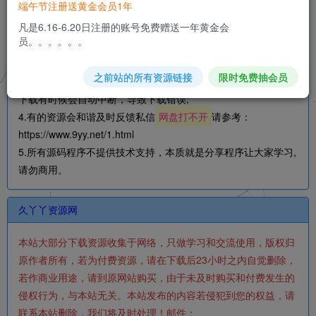
端午节注册送黄金会员1年
1.压缩包解压密码：
文章内包含密码丨www.gopojie.com丨
凡是6.16-6.20日注册的账号免费赠送一年黄金会
www.9yy.net丨压缩包注释
;
员。。。。。。
2.下载后文件若为压缩包格式，请安装7Z软件或者其它压缩软件
进行解压;
之前站的所有资源链接
限时免费抽会员
3.文件比较大的时候，建议使用IDM下载工具进行下载，浏览器
下载有时候会自动中断，导致下载错误;
4.有的资源会和谐及时反馈私信
网盘打不开
请参考：
https://www.9yy.net/1.html
5.所有源码程序不提供技术支持，本质就是分享程序让大家学习,
请勿商用。
久丫丫资源网
本站大部分下载资源收集于网络，只做学习和交流使用，版权归
原作者所有，若为付费资源，请在下载后23小时之内自觉删除，
若作商业用途，请到原网站购买，由于未及时购买和付费发生的
侵权行为，与本站无关。本站发布的内容若侵犯到您的权益，请
联系本站删除，我们将及时处理！邮件：