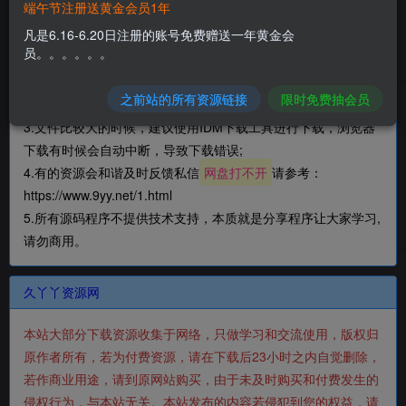
端午节注册送黄金会员1年
凡是6.16-6.20日注册的账号免费赠送一年黄金会
1.压缩包解压密码：
文章内包含密码丨www.gopojie.com丨
员。。。。。。
www.9yy.net丨压缩包注释
;
2.下载后文件若为压缩包格式，请安装7Z软件或者其它压缩软件
之前站的所有资源链接
限时免费抽会员
进行解压;
3.文件比较大的时候，建议使用IDM下载工具进行下载，浏览器
下载有时候会自动中断，导致下载错误;
4.有的资源会和谐及时反馈私信
网盘打不开
请参考：
https://www.9yy.net/1.html
5.所有源码程序不提供技术支持，本质就是分享程序让大家学习,
请勿商用。
久丫丫资源网
本站大部分下载资源收集于网络，只做学习和交流使用，版权归
原作者所有，若为付费资源，请在下载后23小时之内自觉删除，
若作商业用途，请到原网站购买，由于未及时购买和付费发生的
侵权行为，与本站无关。本站发布的内容若侵犯到您的权益，请