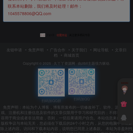
联系本站删除，我们将及时处理！邮件：
1045578806@QQ.com
友链申请
免责声明
广告合作
关于我们
网址导航
文章归
档
商城首页
Copyright © 2025 ·
久丫丫资源网
· 由
zibll主题
强力驱动.
扫码加QQ
扫码加QQ群
免责声明：本站为个人博客，博客所发布的一切修改补丁、软件、源码、游
戏、注册机和注册信息及软件的文章仅限用于学习和研究目的；不得将上述内
容用于商业或者非法用途，否则，一切后果请用户自负。本站信息来自网络，
版权争议与本站无关，您必须在下载后的24个小时之内，从您的电脑中彻底删
除上述内容。访问和下载本站内容，说明您已同意上述条款。 本站为非盈利性