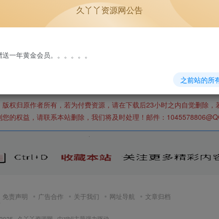
m丨www.9yy.net丨压缩包注释
;
久丫丫资源网公告
压缩软件进行解压;
，浏览器下载有时候会自动中断，导致下载错误;
://www.9yy.net/1.html
家学习,请勿商用。
免费赠送一年黄金会员。。。。。。
之前站的所
，版权归原作者所有，若为付费资源，请在下载后23小时之内自觉删除，
权益，请联系本站删除，我们将及时处理！邮件：1045578806@QQ
免责声明
广告合作
关于我们
网址导航
文章归档
页
 2025 ·
久丫丫资源网
· 由
zibll主题
强力驱动.