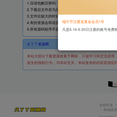
1.压缩包解压密码：
文章内包含密码丨www.gopojie.co
2.下载后文件若为压缩包格式，请安装7Z软件或者其它
3.文件比较大的时候，建议使用IDM下载工具进行下载
端午节注册送黄金会员1年
4.有的资源会和谐及时反馈私信
网盘打不开
请参考：https
5.所有源码程序不提供技术支持，本质就是分享程序让大
凡是6.16-6.20日注册的账号
久丫丫资源网
本站大部分下载资源收集于网络，只做学习和交流使用
发生的侵权行为，与本站无关。本站发布的内容若侵犯到您的
友链申请
商城首
Copyright ©