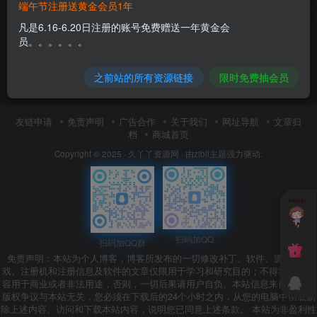
端午节注册送黄金会员1年
凡是6.16-6.20日注册的账号免费赠送一年黄金会
员。。。。。。
之前站的所有资源链接
限时免费抽会员
友链申请
免责声明
广告合作
关于我们
网址导航
文章归
档
商城首页
Copyright © 2025 ·
久丫丫资源网
· 由
zibll主题
强力驱动.
扫码加QQ
扫码加QQ群
免责声明：本站为个人博客，博客所发布的一切修改补丁、软件、源码、游
戏、注册机和注册信息及软件的文章仅限用于学习和研究目的；不得将上述内
容用于商业或者非法用途，否则，一切后果请用户自负。本站信息来自网络，
版权争议与本站无关，您必须在下载后的24个小时之内，从您的电脑中彻底删
除上述内容。访问和下载本站内容，说明您已同意上述条款。 本站为非盈利性