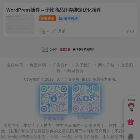
WordPress插件 – 子比商品库存绑定优化插件
免费资源
插件模块
3个月前
0
友链申请
免责声明
广告合作
关于我们
网址导航
文章归
档
商城首页
Copyright © 2025 ·
久丫丫资源网
· 由
zibll主题
强力驱动.
扫码加QQ
扫码加QQ群
免责声明：本站为个人博客，博客所发布的一切修改补丁、软件、源码、游
戏、注册机和注册信息及软件的文章仅限用于学习和研究目的；不得将上述内
容用于商业或者非法用途，否则，一切后果请用户自负。本站信息来自网络，