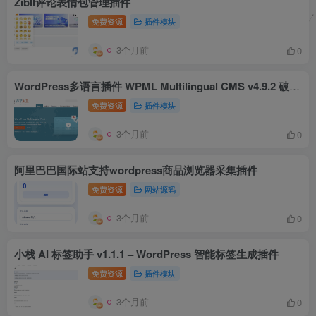
Zibll评论表情包管理插件
免费资源
插件模块
3个月前
0
WordPress多语言插件 WPML Multilingual CMS v4.9.2 破解版
免费资源
插件模块
3个月前
0
阿里巴巴国际站支持wordpress商品浏览器采集插件
免费资源
网站源码
3个月前
0
小栈 AI 标签助手 v1.1.1 – WordPress 智能标签生成插件
免费资源
插件模块
3个月前
0