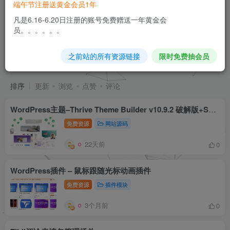
端午节注册送黄金会员1年
凡是6.16-6.20日注册的账号免费赠送一年黄金会
员。。。。。。
WordPress
共7篇
之前站的所有资源链接
限时免费抽会员
排序
更新
浏览
点赞
评论
WordPress主题–Thrive Theme Builder v10.9.2 破解版+Shapeshift
免费资源
网站源码
22天前
0
WordPress插件 – 鼠标跟随光标动画插件
免费资源
插件模块
3个月前
0