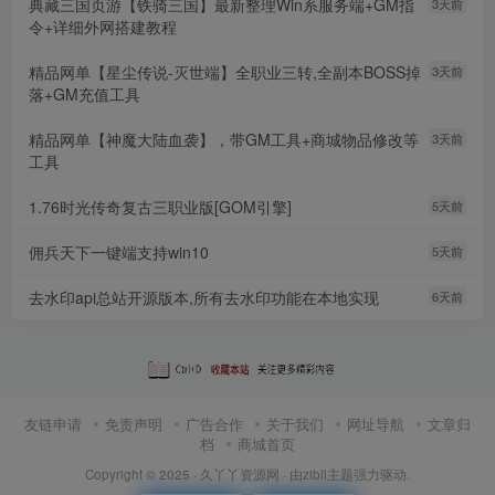
典藏三国页游【铁骑三国】最新整理Win系服务端+GM指
3天前
令+详细外网搭建教程
精品网单【星尘传说-灭世端】全职业三转,全副本BOSS掉
3天前
落+GM充值工具
精品网单【神魔大陆血袭】，带GM工具+商城物品修改等
3天前
工具
1.76时光传奇复古三职业版[GOM引擎]
5天前
佣兵天下一键端支持win10
5天前
去水印api总站开源版本,所有去水印功能在本地实现
6天前
友链申请
免责声明
广告合作
关于我们
网址导航
文章归
档
商城首页
Copyright © 2025 ·
久丫丫资源网
· 由
zibll主题
强力驱动.