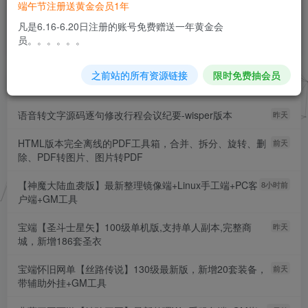
端午节注册送黄金会员1年
凡是6.16-6.20日注册的账号免费赠送一年黄金会
开启精彩搜索
员。。。。。。
之前站的所有资源链接
限时免费抽会员
免费分享H5幸运刮刮乐抽奖多级分佣系统源码
7小时前
语音转文字源码逐句修改行程会议纪要-wisper版本
昨天
HTML版本完全离线的PDF工具箱，合并、拆分、旋转、删
前天
除、PDF转图片、图片转PDF
【神魔大陆血袭版】最新整理镜像端+Linux手工端+PC客
8小时前
户端+GM工具
宝端【圣斗士星矢】100级单机版,支持单人副本,完整商
昨天
城，新增186套圣衣
宝端怀旧网单【丝路传说】130级最新版，新增20套装备，
前天
带辅助外挂+GM工具