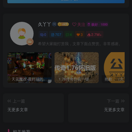
久丫丫
关注
极好 · 1000
0
707
4
3
2.7W+
希望大家能打赏我，文章下面点赞赏。非常感谢。
天蓝魔改-最好玩的魔兽世界巫妖王V335精品单机端【最智能的机器人】
1.76传奇仿官一键启动无后台和辅助究极肝传奇
上一篇
下一篇
无更多文章
无更多文章
相关推荐