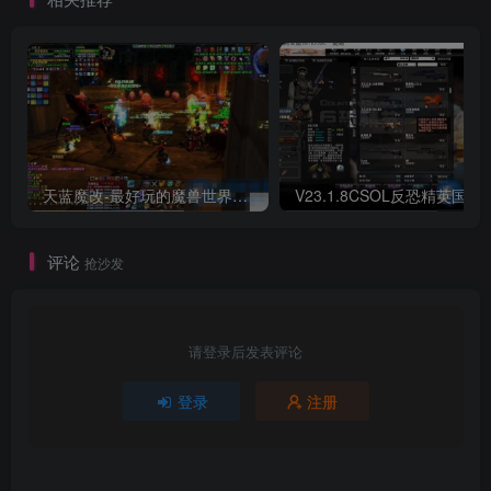
天蓝魔改-最好玩的魔兽世界巫妖王V335精品单机端【最智能的机器人】
V23.1.8CSOL反恐精英国服
评论
抢沙发
请登录后发表评论
登录
注册