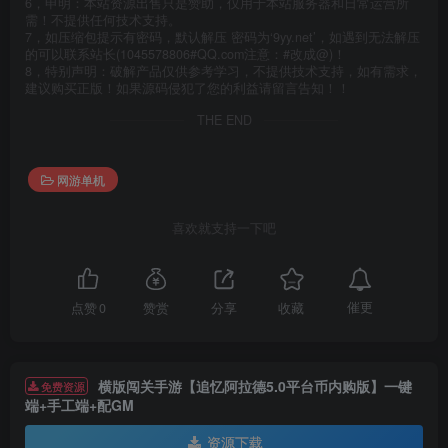
6，申明：本站资源出售只是赞助，仅用于本站服务器和日常运营所
需！不提供任何技术支持。
7，如压缩包提示有密码，默认解压 密码为‘9yy.net’，如遇到无法解压
的可以联系站长(1045578806#QQ.com注意：#改成@)！
8，特别声明：破解产品仅供参考学习，不提供技术支持，如有需求，
建议购买正版！如果源码侵犯了您的利益请留言告知！！
THE END
网游单机
喜欢就支持一下吧
催更
点赞
0
赞赏
分享
收藏
横版闯关手游【追忆阿拉德5.0平台币内购版】一键
免费资源
端+手工端+配GM
资源下载