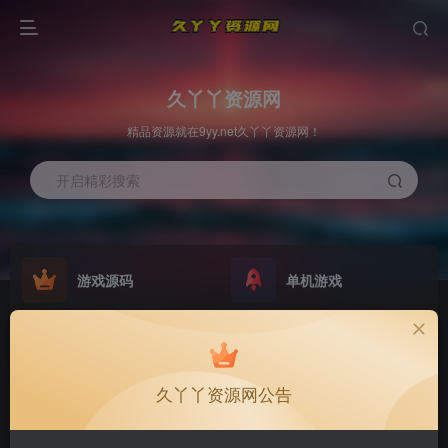
久丫丫资源网
精品资源就在9yy.net久丫丫资源网！
开启精彩搜索
游戏源码
单机游戏
欢迎大家无偿赞助！
原版系统
最新公告
NEW
GO
公告
欢迎大家无偿赞助！
久丫丫资源网公告
公告