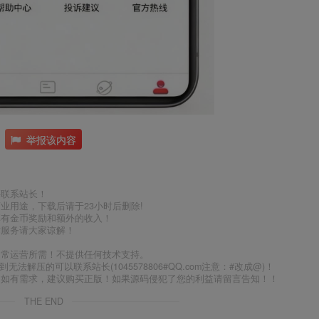
举报该内容
件联系站长！
业用途，下载后请于23小时后删除!
享有金币奖励和额外的收入！
术服务请大家谅解！
日常运营所需！不提供任何技术支持。
到无法解压的可以联系站长(1045578806#QQ.com注意：#改成@)！
，如有需求，建议购买正版！如果源码侵犯了您的利益请留言告知！！
THE END