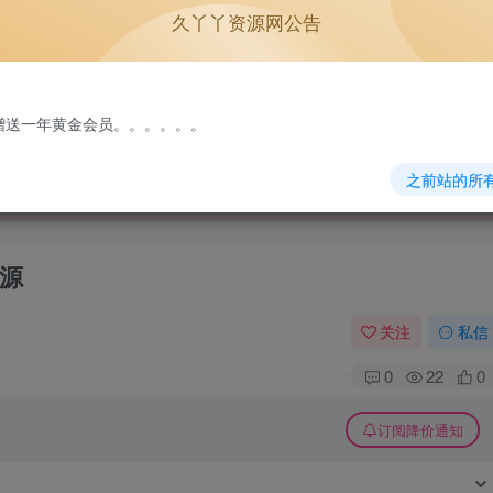
久丫丫资源网公告
单机游戏
原版系统
NEW
免费赠送一年黄金会员。。。。。。
之前站的所
源
关注
私信
0
22
0
订阅降价通知