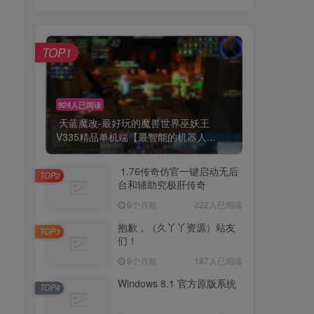
TOP1
924人已阅读
天蓝魔改-最好玩的魔兽世界巫妖王
V335精品单机端【最智能的机器人...
1.76传奇仿官一键启动无后
TOP2
台和辅助究极肝传奇
6个月前
222人已阅读
抱歉，（久丫丫资源）站友
TOP3
们！
8个月前
187人已阅读
Windows 8.1 官方原版系统
TOP4