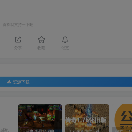
喜欢就支持一下吧
催更
分享
收藏
资源下载
常感谢。
天蓝魔改-最好玩的魔兽世界巫妖王V335精品单机端【最智能的机器人】
1.76传奇仿官一键启动无后台和辅助究极肝传奇