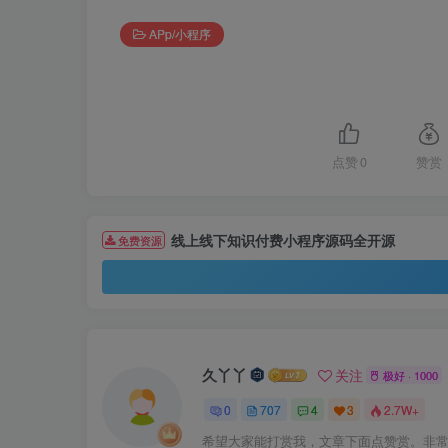
APp/小程序
点赞
0
赞赏
线上线下知识付费小程序源码全开源
免费资源
久丫丫
关注
极好 · 1000
0
707
4
3
2.7W+
希望大家能打赏我，文章下面点赞赏。非