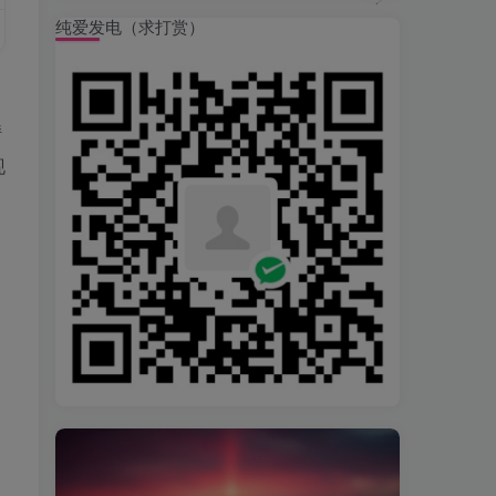
纯爱发电（求打赏）
持
现