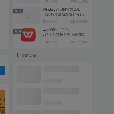
8个月前
160人已阅读
Windwos7 x64官方原版
TOP5
（2019年最新集成所有补丁
版本）
8个月前
123人已阅读
wps Office 2023
TOP6
v12.1.0.23542 专业增强版
8个月前
107人已阅读
最新文章
典藏三国页游【铁骑三国】
最新整理Win系服务端+GM
指令+详细外网搭建教程
精品网单【星尘传说-灭世
端】全职业三转,全副本
BOSS掉落+GM充值工具
精品网单【神魔大陆血
抱歉，（久丫丫资源）站友们！
Windows 8.1 官方原版系统
Windwos7 x64官方原版（2019年最新集成所有补丁版本）