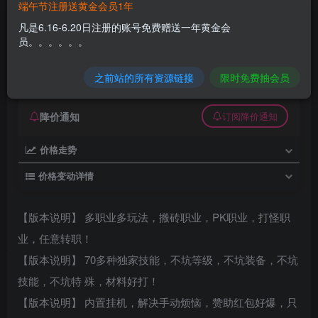
端午节注册送黄金会员1年
[GEE]我岳不群开罐就变强/笑傲江湖一键游戏端
凡是6.16-6.20日注册的账号免费赠送一年黄金会
员。。。。。。
久丫丫
极好 · 1000
关注
私信
3个月前发布
之前站的所有资源链接
限时免费抽会员
0
27
0
降价通知
订阅降价通知
价格走势
价格变动详情
【版本说明】 多职业多玩法，搬砖职业，PK职业，打怪职
业，任意转职！
【版本说明】 70多种独家技能，不坑等级，不坑装备，不坑
技能，不坑特 殊，材料好打！
【版本说明】 内置挂机，解决手动烦恼，赞助红包好爆，只