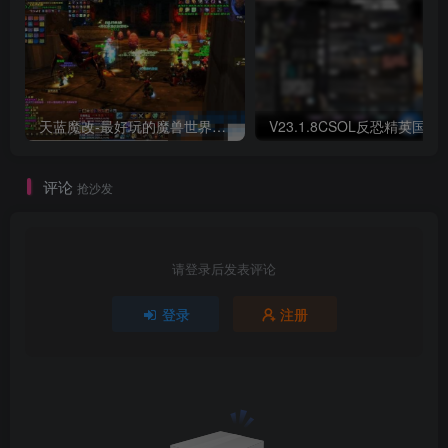
天蓝魔改-最好玩的魔兽世界巫妖王V335精品单机端【最智能的机器人】
V23.1.8CSOL反恐精英国服
评论
抢沙发
请登录后发表评论
登录
注册