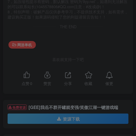
7，如压缩包提示有密码，默认解压 密码为‘9yy.net’，如遇到无法解压
的可以联系站长(1045578806#QQ.com注意：#改成@)！
8，特别声明：破解产品仅供参考学习，不提供技术支持，如有需求，
建议购买正版！如果源码侵犯了您的利益请留言告知！！
THE END
网游单机
喜欢就支持一下吧
催更
点赞
0
赞赏
分享
收藏
[GEE]我岳不群开罐就变强/笑傲江湖一键游戏端
免费资源
资源下载