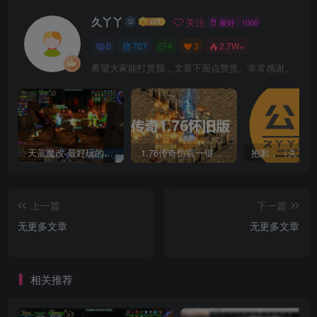
久丫丫
关注
极好 · 1000
0
707
4
3
2.7W+
希望大家能打赏我，文章下面点赞赏。非常感谢。
天蓝魔改-最好玩的魔兽世界巫妖王V335精品单机端【最智能的机器人】
1.76传奇仿官一键启动无后台和辅助究极肝传奇
上一篇
下一篇
无更多文章
无更多文章
相关推荐