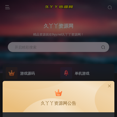
久丫丫资源网
精品资源就在9yy.net久丫丫资源网！
开启精彩搜索
游戏源码
单机游戏
欢迎大家无偿赞助！
原版系统
最新公告
NEW
GO
公告
欢迎大家无偿赞助！
久丫丫资源网公告
公告