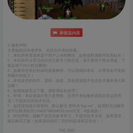
举报该内容
©
版权声明
文章版权归作者所有，未经允许请勿转载。
1，本站所有资源来源于用户上传和网络，如有侵权请邮件联系站长！
2，本站软件分享目的仅供大家学习和交流，请不要用于商业用途，下
载后请于23小时后删除!
3，如果你也有好的源码或者教程，可以投稿到本站，分享有金币奖励
和额外的收入！
4，本站提供的软件，源码，游戏，其他资源部不包含技术服务请大家
谅解！
5，如有链接无法下载，请联系站长处理！
6，申明：本站资源出售只是赞助，仅用于本站服务器和日常运营所
需！不提供任何技术支持。
7，如压缩包提示有密码，默认解压 密码为‘9yy.net’，如遇到无法解压
的可以联系站长(1045578806#QQ.com注意：#改成@)！
8，特别声明：破解产品仅供参考学习，不提供技术支持，如有需求，
建议购买正版！如果源码侵犯了您的利益请留言告知！！
THE END