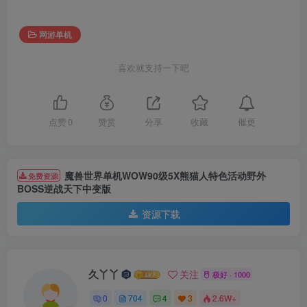
网游单机
喜欢就支持一下吧
催更
点赞
0
赞赏
分享
收藏
魔兽世界单机WOW90级5X熊猫人特色活动野外
免费资源
BOSS逆战天下中变版
资源下载
久丫丫
关注
极好 · 1000
0
704
4
3
2.6W+