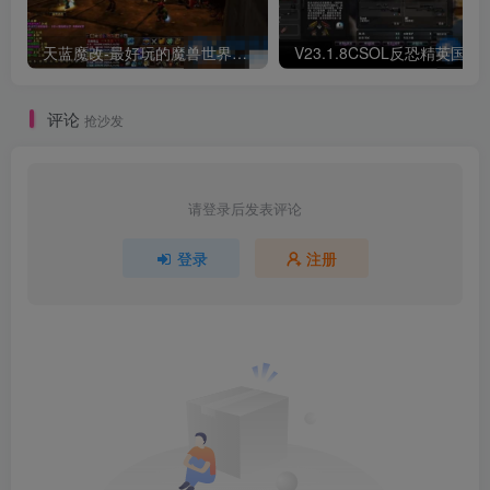
天蓝魔改-最好玩的魔兽世界巫妖王V335精品单机端【最智能的机器人】
V23.1.8CSOL反恐精英国服
评论
抢沙发
请登录后发表评论
登录
注册