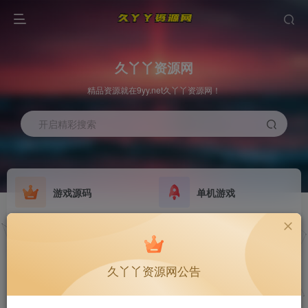
久丫丫资源网
精品资源就在9yy.net久丫丫资源网！
开启精彩搜索
游戏源码
单机游戏
欢迎大家无偿赞助！
原版系统
最新公告
NEW
GO
公告
欢迎大家无偿赞助！
久丫丫资源网公告
公告