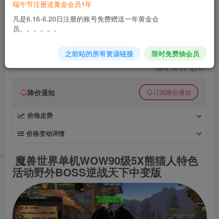
端午节注册送黄金会员1年
魔兽世界单机WOW90级5X熊猫人特色活动野外
凡是6.16-6.20日注册的账号免费赠送一年黄金会
BOSS逆战天下中变版
员。。。。。。
久丫丫
极好 · 1000
关注
私信
之前站的所有资源链接
限时免费抽会员
3个月前发布
0
31
0
降价通知
订阅降价通知
价格走势
价格变动详情
魔兽世界单机WOW90级5X熊猫人特色
活动野外BOSS逆战天下中变版