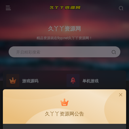
久丫丫资源网
精品资源就在9yy.net久丫丫资源网！
开启精彩搜索
游戏源码
单机游戏
欢迎大家无偿赞助！
原版系统
最新公告
NEW
GO
公告
欢迎大家无偿赞助！
久丫丫资源网公告
公告