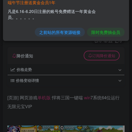
端午节注册送黄金会员1年
[页游] 网页游戏单机版 悍将三国一键端 win7系统
凡是6.16-6.20日注册的账号免费赠送一年黄金会
64位运行 无限元宝VIP
员。。。。。。
久丫丫
极好 · 1000
关注
私信
之前站的所有资源链接
限时免费抽会员
8个月前更新
0
22
0
降价通知
订阅降价通知
价格走势
价格变动详情
[页游] 网页游戏
单机版
悍将三国一键端
win
7系统64位运行
无限元宝VIP