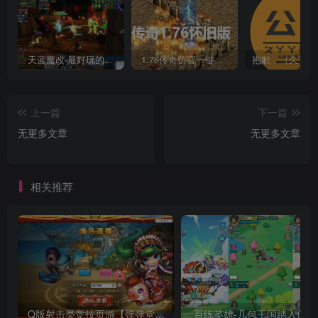
天蓝魔改-最好玩的魔兽世界巫妖王V335精品单机端【最智能的机器人】
1.76传奇仿官一键启动无后台和辅助究极肝传奇
上一篇
下一篇
无更多文章
无更多文章
相关推荐
Q版射击类竞技页游【弹弹堂10.8独家纹章版】最新整理单机一键即玩镜像端
百练