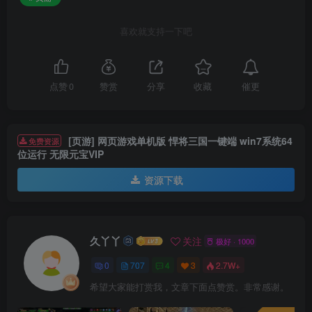
喜欢就支持一下吧
催更
点赞
0
赞赏
分享
收藏
[页游] 网页游戏单机版 悍将三国一键端 win7系统64
免费资源
位运行 无限元宝VIP
资源下载
久丫丫
关注
极好 · 1000
0
707
4
3
2.7W+
希望大家能打赏我，文章下面点赞赏。非常感谢。