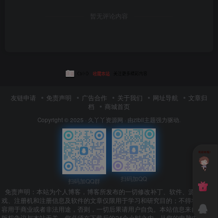
暂无评论内容
友链申请
免责声明
广告合作
关于我们
网址导航
文章归
档
商城首页
Copyright © 2025 ·
久丫丫资源网
· 由
zibll主题
强力驱动.
扫码加QQ
扫码加QQ群
免责声明：本站为个人博客，博客所发布的一切修改补丁、软件、源码、游
戏、注册机和注册信息及软件的文章仅限用于学习和研究目的；不得将上述内
容用于商业或者非法用途，否则，一切后果请用户自负。本站信息来自网络，
版权争议与本站无关，您必须在下载后的24个小时之内，从您的电脑中彻底删