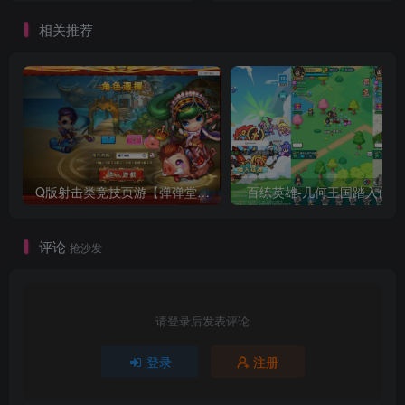
相关推荐
Q版射击类竞技页游【弹弹堂10.8独家纹章版】最新整理单机一键即玩镜像端
百练
评论
抢沙发
请登录后发表评论
登录
注册