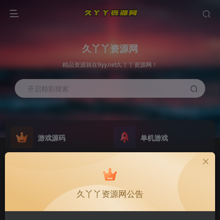
久丫丫资源网
精品资源就在9yy.net久丫丫资源网！
开启精彩搜索
游戏源码
单机游戏
欢迎大家无偿赞助！
原版系统
最新公告
NEW
GO
公告
欢迎大家无偿赞助！
久丫丫资源网公告
公告