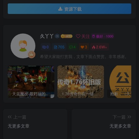
资源下载
久丫丫
关注
极好 · 1000
0
705
4
3
2.6W+
希望大家能打赏我，文章下面点赞赏。非常感谢。
天蓝魔改-最好玩的魔兽世界巫妖王V335精品单机端【最智能的机器人】
1.76传奇仿官一键启动无后台和辅助究极肝传奇
上一篇
下一篇
无更多文章
无更多文章