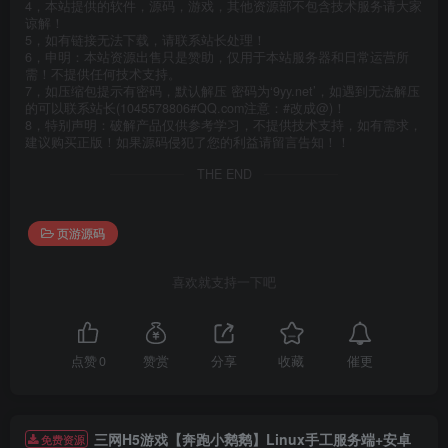
4，本站提供的软件，源码，游戏，其他资源部不包含技术服务请大家
谅解！
5，如有链接无法下载，请联系站长处理！
6，申明：本站资源出售只是赞助，仅用于本站服务器和日常运营所
需！不提供任何技术支持。
7，如压缩包提示有密码，默认解压 密码为‘9yy.net’，如遇到无法解压
的可以联系站长(1045578806#QQ.com注意：#改成@)！
8，特别声明：破解产品仅供参考学习，不提供技术支持，如有需求，
建议购买正版！如果源码侵犯了您的利益请留言告知！！
THE END
页游源码
喜欢就支持一下吧
催更
点赞
0
赞赏
分享
收藏
三网H5游戏【奔跑小鹅鹅】Linux手工服务端+安卓
免费资源