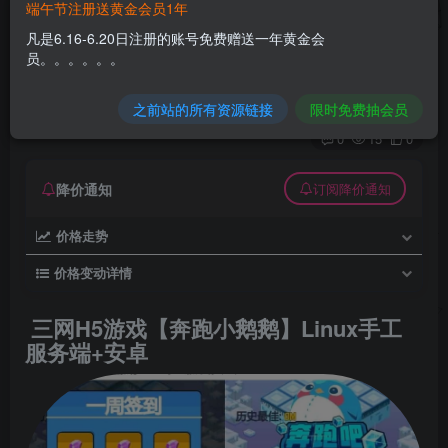
端午节注册送黄金会员1年
三网H5游戏【奔跑小鹅鹅】Linux手工服务端+安
凡是6.16-6.20日注册的账号免费赠送一年黄金会
卓
员。。。。。。
久丫丫
极好 · 1000
关注
私信
之前站的所有资源链接
限时免费抽会员
2个月前发布
0
15
0
降价通知
订阅降价通知
价格走势
价格变动详情
三网H5游戏【奔跑小鹅鹅】Linux手工
服务端+安卓