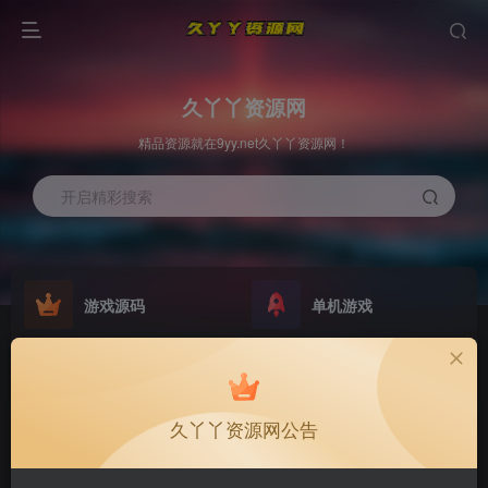
久丫丫资源网
精品资源就在9yy.net久丫丫资源网！
开启精彩搜索
游戏源码
单机游戏
欢迎大家无偿赞助！
原版系统
最新公告
NEW
GO
公告
欢迎大家无偿赞助！
久丫丫资源网公告
公告