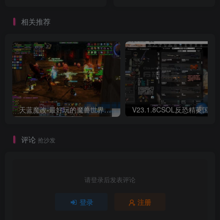
相关推荐
天蓝魔改-最好玩的魔兽世界巫妖王V335精品单机端【最智能的机器人】
V23.1.8CSOL反恐精英国服
评论
抢沙发
请登录后发表评论
登录
注册