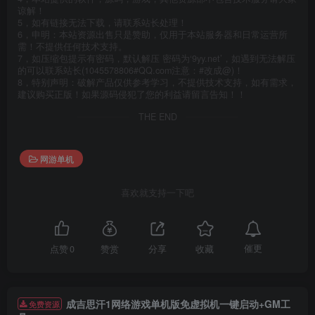
谅解！
5，如有链接无法下载，请联系站长处理！
6，申明：本站资源出售只是赞助，仅用于本站服务器和日常运营所
需！不提供任何技术支持。
7，如压缩包提示有密码，默认解压 密码为‘9yy.net’，如遇到无法解压
的可以联系站长(1045578806#QQ.com注意：#改成@)！
8，特别声明：破解产品仅供参考学习，不提供技术支持，如有需求，
建议购买正版！如果源码侵犯了您的利益请留言告知！！
THE END
网游单机
喜欢就支持一下吧
催更
点赞
0
赞赏
分享
收藏
成吉思汗1网络游戏单机版免虚拟机一键启动+GM工
免费资源