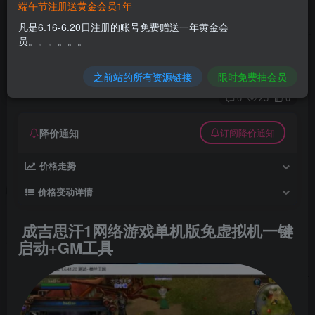
端午节注册送黄金会员1年
成吉思汗1网络游戏单机版免虚拟机一键启动+GM
凡是6.16-6.20日注册的账号免费赠送一年黄金会
工具
员。。。。。。
久丫丫
极好 · 1000
关注
私信
之前站的所有资源链接
限时免费抽会员
2个月前发布
0
25
0
降价通知
订阅降价通知
价格走势
价格变动详情
成吉思汗1网络游戏单机版免虚拟机一键
启动+GM工具