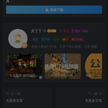
具
资源下载
久丫丫
关注
极好 · 1000
0
705
4
3
2.6W+
希望大家能打赏我，文章下面点赞赏。非常感谢。
天蓝魔改-最好玩的魔兽世界巫妖王V335精品单机端【最智能的机器人】
1.76传奇仿官一键启动无后台和辅助究极肝传奇
上一篇
下一篇
无更多文章
无更多文章