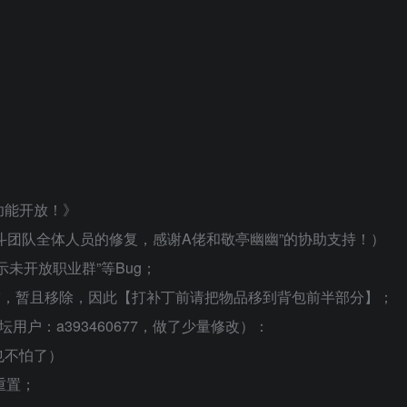
功能开放！》
“北斗团队全体人员的修复，感谢A佬和敬亭幽幽”的协助支持！）
未开放职业群”等Bug；
突，暂且移除，因此【打补丁前请把物品移到背包前半部分】；
户：a393460677，做了少量修改）：
也不怕了）
重置；