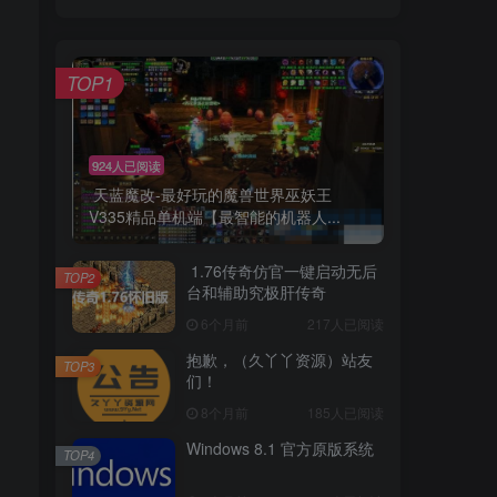
TOP1
924人已阅读
天蓝魔改-最好玩的魔兽世界巫妖王
V335精品单机端【最智能的机器人...
1.76传奇仿官一键启动无后
TOP2
台和辅助究极肝传奇
6个月前
217人已阅读
抱歉，（久丫丫资源）站友
TOP3
们！
8个月前
185人已阅读
Windows 8.1 官方原版系统
TOP4