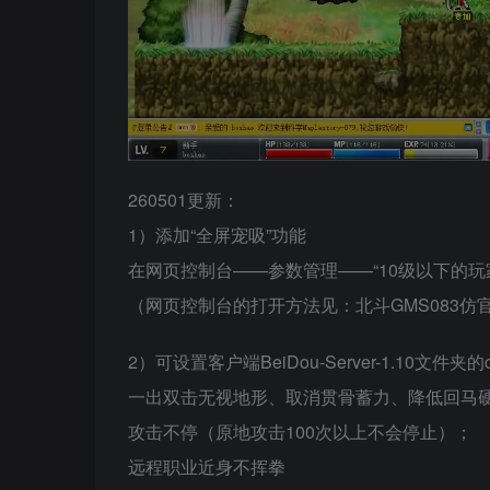
260501更新：
1）添加“全屏宠吸”功能
在网页控制台——参数管理——“10级以下的玩
（网页控制台的打开方法见：北斗GMS083仿官
2）可设置客户端BeiDou-Server-1.10文件夹的
一出双击无视地形、取消贯骨蓄力、降低回马硬
攻击不停（原地攻击100次以上不会停止）；
远程职业近身不挥拳