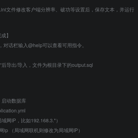
开config.ini文件修改客户端分辨率、破功等设置后，保存文本，并运行
完成】
，对话栏输入@help可以查看可用指令。
”后导出/导入，文件为根目录下的output.sql
.exe 启动数据库
lication.yml
IP，比如192.168.3.*）
ress=外网ip （局域网联机则修改为局域网IP）