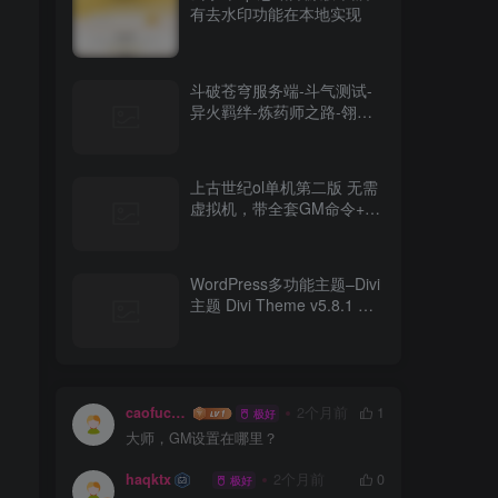
有去水印功能在本地实现
斗破苍穹服务端-斗气测试-
异火羁绊-炼药师之路-翎风-
网站-开区端
上古世纪ol单机第二版 无需
虚拟机，带全套GM命令+视
频教程
WordPress多功能主题–Divi
。
主题 Divi Theme v5.8.1 破
解版免费下载
caofuchun
2个月前
1
极好
大师，GM设置在哪里？
haqktx
2个月前
0
极好