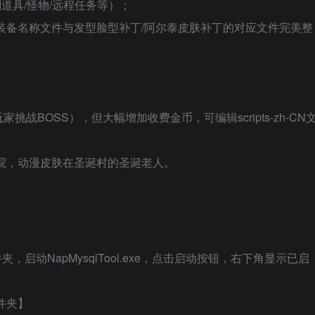
道具/怪物/远程任务等）；
3装备名称文件与发型脸型补丁/阿尔泰皮肤补丁的对应文件完美整
BOSS），但大幅增加收费金币，可编辑scripts-zh-CN
院，动漫皮肤在圣诞村的圣诞老人。
l文件夹，启动NapMysqlTool.exe，点击启动按钮，右下角显示已启
件夹】