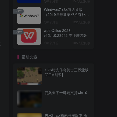
8个月前
157人已阅读
Windwos7 x64官方原版
TOP5
（2019年最新集成所有补丁
版本）
8个月前
122人已阅读
wps Office 2023
TOP6
v12.1.0.23542 专业增强版
8个月前
105人已阅读
文
最新文章
1.76时光传奇复古三职业版
[GOM引擎]
佣兵天下一键端支持win10
去水印api总站开源版本,所