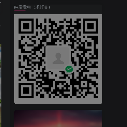
纯爱发电（求打赏）
几