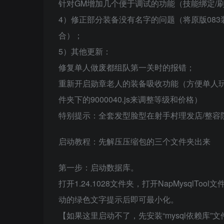
针对GM增加几个便于调试的功能（技能绑定/刷
4）修正部分装备没有名字的问题（将原版08
合）；
5）其他更新：
修复单人做废都组队第一关时的报错；
重新开启勋章老人的装备吸收功能（方便单人玩家挑战
件夹下的9000040.js来调整等级和价格）
特别提示：全套发型脸型在射手村理发店/整容
启动教程：先解压压缩包的三个文件夹出来
第一步：启动数据库。
打开1.24.1028文件夹，打开NapMysqlToo
动的绿色文字提示后即可最小化。
【如果这里启动不了，先安装“mysql依赖库”文