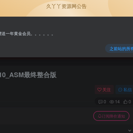
久丫丫资源网公告
单机游戏
原版系统
NEW
免费赠送一年黄金会员。。。。。。
之前站的所
10_ASM最终整合版
关注
私信
0
14
0
订阅降价通知