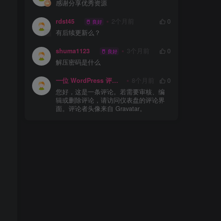
感谢分享优秀资源
rdst45
2个月前
0
良好
有后续更新么？
shuma1123
3个月前
0
良好
解压密码是什么
一位 WordPress 评论者
8个月前
0
您好，这是一条评论。若需要审核、编
辑或删除评论，请访问仪表盘的评论界
面。评论者头像来自 Gravatar。