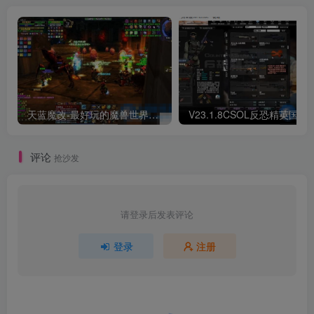
天蓝魔改-最好玩的魔兽世界巫妖王V335精品单机端【最智能的机器人】
V23.1.8CSOL反恐精英国服
评论
抢沙发
请登录后发表评论
登录
注册