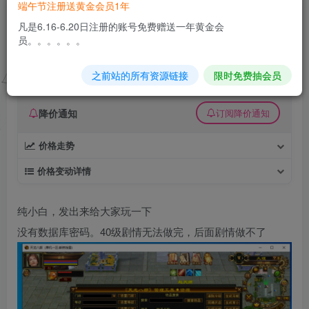
端午节注册送黄金会员1年
某宝天龙八部怀旧64源端一键端+GM工具
凡是6.16-6.20日注册的账号免费赠送一年黄金会
员。。。。。。
久丫丫
极好 · 1000
关注
私信
2个月前发布
之前站的所有资源链接
限时免费抽会员
0
23
0
降价通知
订阅降价通知
价格走势
价格变动详情
纯小白，发出来给大家玩一下
没有数据库密码。40级剧情无法做完，后面剧情做不了