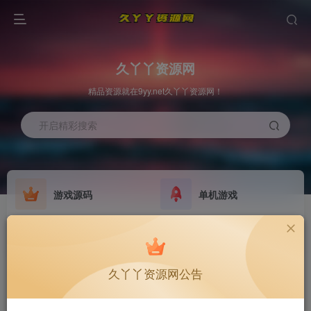
久丫丫资源网
精品资源就在9yy.net久丫丫资源网！
开启精彩搜索
游戏源码
单机游戏
欢迎大家无偿赞助！
原版系统
最新公告
NEW
GO
公告
欢迎大家无偿赞助！
久丫丫资源网公告
公告