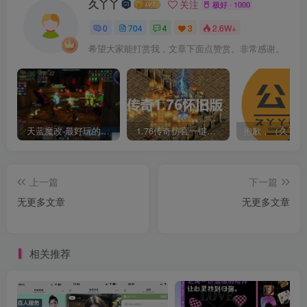
久丫丫
关注
极好 · 1000
0
704
4
3
2.6W+
希望大家能打赏我，文章下面点赞赏。非常感谢。
天蓝魔改-最好玩的魔兽世界巫妖王V335精品单机端【最智能的机器人】
1.76传奇仿官一键启动无后台和辅助究极肝传奇
上一篇
下一篇
无更多文章
无更多文章
相关推荐