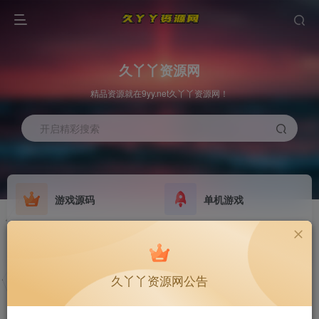
久丫丫资源网
精品资源就在9yy.net久丫丫资源网！
开启精彩搜索
游戏源码
单机游戏
欢迎大家无偿赞助！
原版系统
最新公告
NEW
GO
公告
欢迎大家无偿赞助！
久丫丫资源网公告
公告