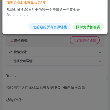
端午节注册送黄金会员1年
扣扣自定义在线机型系统源码
凡是6.16-6.20日注册的账号免费赠送一年黄金会
员。。。。。。
久丫丫
极好 · 1000
关注
私信
2个月前发布
之前站的所有资源链接
限时免费抽会员
0
18
0
降价通知
订阅降价通知
价格走势
价格变动详情
简介：
扣扣自定义在线机型系统源码 PC+H5自适应双端
功能介绍：