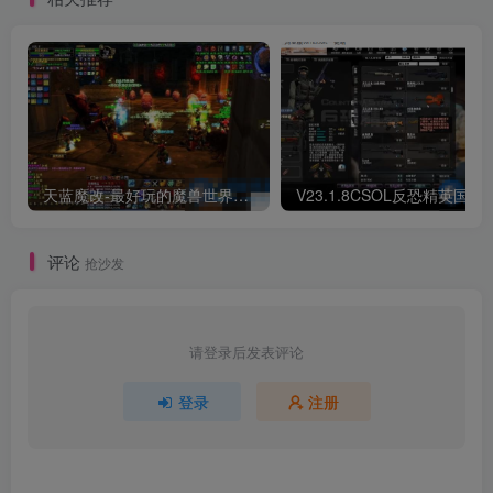
天蓝魔改-最好玩的魔兽世界巫妖王V335精品单机端【最智能的机器人】
V23.1.8CSOL反恐精英国服
评论
抢沙发
请登录后发表评论
登录
注册