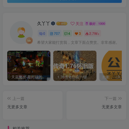
久丫丫
关注
极好 · 1000
0
707
4
3
2.7W+
希望大家能打赏我，文章下面点赞赏。非常感谢。
天蓝魔改-最好玩的魔兽世界巫妖王V335精品单机端【最智能的机器人】
1.76传奇仿官一键启动无后台和辅助究极肝传奇
上一篇
下一篇
无更多文章
无更多文章
相关推荐