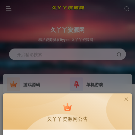
久丫丫资源网
精品资源就在9yy.net久丫丫资源网！
开启精彩搜索
游戏源码
单机游戏
欢迎大家无偿赞助！
原版系统
最新公告
NEW
GO
公告
欢迎大家无偿赞助！
久丫丫资源网公告
公告