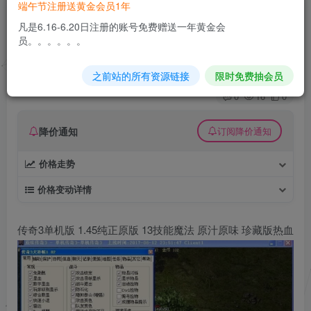
端午节注册送黄金会员1年
传奇3单机版 1.45纯正原版 13技能魔法 原汁原味
凡是6.16-6.20日注册的账号免费赠送一年黄金会
珍藏版热血
员。。。。。。
久丫丫
极好 · 1000
关注
私信
之前站的所有资源链接
限时免费抽会员
2个月前发布
0
16
0
降价通知
订阅降价通知
价格走势
价格变动详情
传奇3单机版 1.45纯正原版 13技能魔法 原汁原味 珍藏版热血