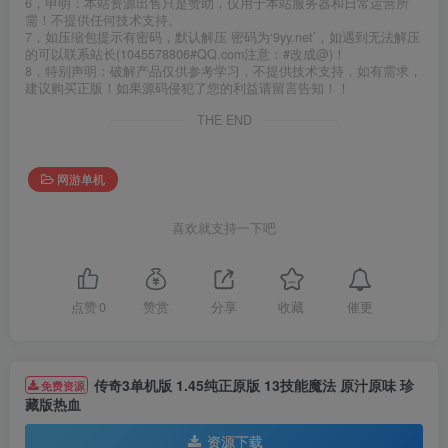
6，申明：本站资源出售只是赞助，仅用于本站服务器和日常运营所
需！不提供任何技术支持。
7，如压缩包提示有密码，默认解压 密码为‘9yy.net’，如遇到无法解压
的可以联系站长(1045578806#QQ.com注意：#改成@)！
8，特别声明：破解产品仅供参考学习，不提供技术支持，如有需求，
建议购买正版！如果源码侵犯了您的利益请留言告知！！
THE END
网游单机
喜欢就支持一下吧
催更
点赞
0
赞赏
分享
收藏
传奇3单机版 1.45纯正原版 13技能魔法 原汁原味 珍
免费资源
藏版热血
资源下载