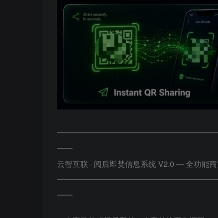
━━━━━━━━━━━━━━━━━━━━
━━
云智互联 · 阅后即焚信息系统 V2.0 — 全功能
━━━━━━━━━━━━━━━━━━━━
━━