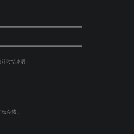
═════════════════════════
═════════════════════════
倒计时结束后
、
加密存储，