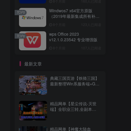
8个月前
160人已阅读
Windwos7 x64官方原版
TOP5
（2019年最新集成所有补丁
版本）
8个月前
123人已阅读
wps Office 2023
TOP6
v12.1.0.23542 专业增强版
8个月前
107人已阅读
最新文章
典藏三国页游【铁骑三国】
最新整理Win系服务端+GM
指令+详细外网搭建教程
精品网单【星尘传说-灭世
端】全职业三转,全副本
BOSS掉落+GM充值工具
精品网单【神魔大陆血