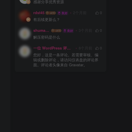
感谢分享优秀资源
rdst45
2个月前
0
良好
有后续更新么？
shuma1123
3个月前
0
良好
解压密码是什么
一位 WordPress 评论者
8个月前
0
您好，这是一条评论。若需要审核、编
辑或删除评论，请访问仪表盘的评论界
面。评论者头像来自 Gravatar。