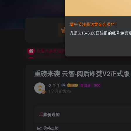
欢迎大家无偿赞助！
端午节注册送黄金会员1年
游戏源码
凡是6.16-6.20日注册的账号
公告
欢迎大家无偿赞助！
公告
重磅来袭 云智-阅后即焚V2正式版
久丫丫
极好 · 1000
1个月前发布
降价通知
价格走势