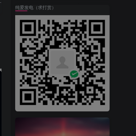
纯爱发电（求打赏）