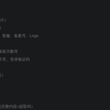
统计）
）
客服、备案号、Logo
保留天数等
开关、登录验证码
员）
）
）
的完整内容+提取码）