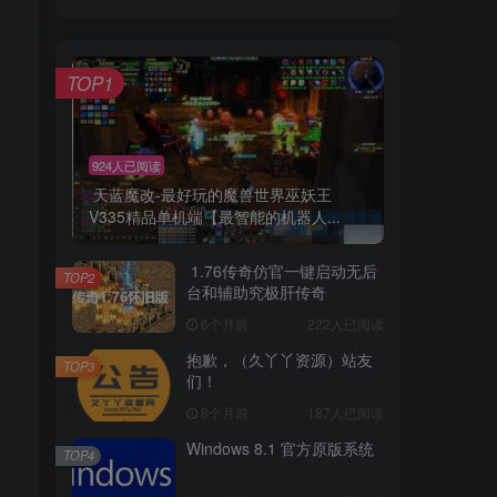
TOP1
924人已阅读
天蓝魔改-最好玩的魔兽世界巫妖王
V335精品单机端【最智能的机器人...
1.76传奇仿官一键启动无后
TOP2
台和辅助究极肝传奇
6个月前
222人已阅读
抱歉，（久丫丫资源）站友
TOP3
们！
8个月前
187人已阅读
Windows 8.1 官方原版系统
TOP4