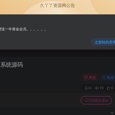
久丫丫资源网公告
单机游戏
原版系统
NEW
免费赠送一年黄金会员。。。。。。
之前站的所
 系统源码
关注
私信
0
19
0
订阅降价通知