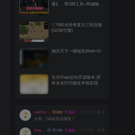
袭】，带GM工具+商城物品
修改等工具
1.76时光传奇复古三职业版
[GOM引擎]
佣兵天下一键端支持win10
去水印api总站开源版本,所
有去水印功能在本地实现
caofuchun
2个月前
1
极好
大师，GM设置在哪里？
haqktx
2个月前
0
极好