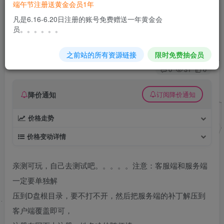
端午节注册送黄金会员1年
热血江湖5.0怀旧一键端+GM工具+秘书挂机辅助
凡是6.16-6.20日注册的账号免费赠送一年黄金会
+登录器配置工具
员。。。。。。
久丫丫
极好 · 1000
关注
私信
之前站的所有资源链接
限时免费抽会员
6个月前更新
0
31
0
降价通知
订阅降价通知
价格走势
价格变动详情
亲测可玩，自己去测试吧。。。。。注意：客服端和服务端
一定要单独解
压到D盘根目录，要不打不开，然后把服务端的补丁解压到
客户端覆盖即可，