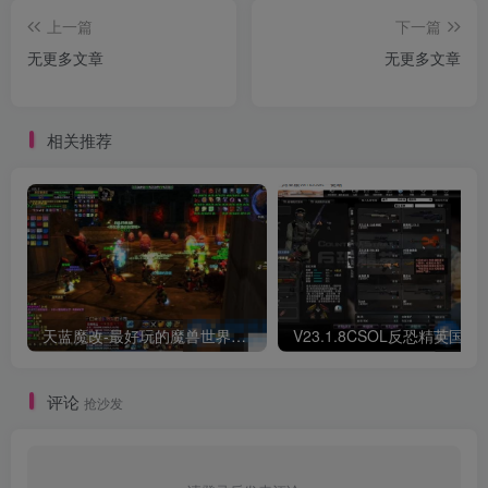
上一篇
下一篇
无更多文章
无更多文章
相关推荐
天蓝魔改-最好玩的魔兽世界巫妖王V335精品单机端【最智能的机器人】
V23.1.8CSOL反恐精英国服
评论
抢沙发