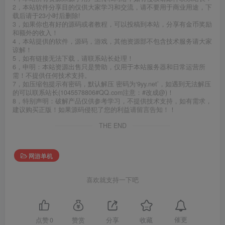
2，本站软件分享目的仅供大家学习和交流，请不要用于商业用途，下
载后请于23小时后删除!
3，如果你也有好的源码或者教程，可以投稿到本站，分享有金币奖励
和额外的收入！
4，本站提供的软件，源码，游戏，其他资源部不包含技术服务请大家
谅解！
5，如有链接无法下载，请联系站长处理！
6，申明：本站资源出售只是赞助，仅用于本站服务器和日常运营所
需！不提供任何技术支持。
7，如压缩包提示有密码，默认解压 密码为‘9yy.net’，如遇到无法解压
的可以联系站长(1045578806#QQ.com注意：#改成@)！
8，特别声明：破解产品仅供参考学习，不提供技术支持，如有需求，
建议购买正版！如果源码侵犯了您的利益请留言告知！！
THE END
网游单机
喜欢就支持一下吧
催更
点赞
0
赞赏
分享
收藏