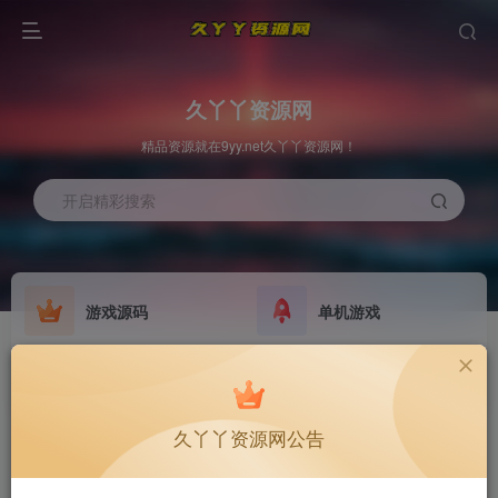
久丫丫资源网
精品资源就在9yy.net久丫丫资源网！
开启精彩搜索
游戏源码
单机游戏
欢迎大家无偿赞助！
原版系统
最新公告
NEW
GO
公告
欢迎大家无偿赞助！
久丫丫资源网公告
公告