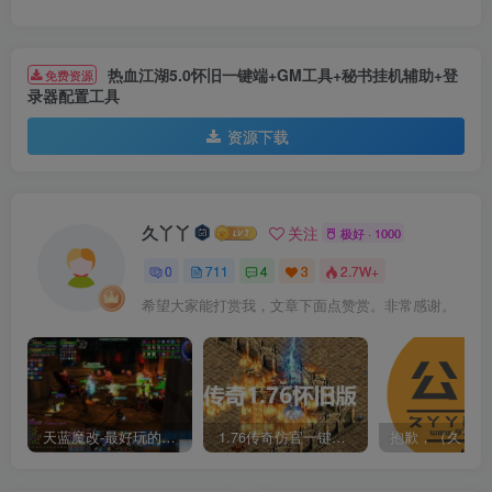
热血江湖5.0怀旧一键端+GM工具+秘书挂机辅助+登
免费资源
录器配置工具
资源下载
久丫丫
关注
极好 · 1000
0
711
4
3
2.7W+
希望大家能打赏我，文章下面点赞赏。非常感谢。
天蓝魔改-最好玩的魔兽世界巫妖王V335精品单机端【最智能的机器人】
1.76传奇仿官一键启动无后台和辅助究极肝传奇