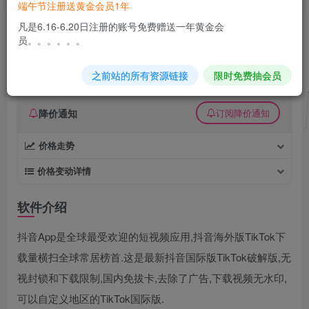
端午节注册送黄金会员1年
安卓TikTok v43.2.1抖音海外版
凡是6.16-6.20日注册的账号免费赠送一年黄金会
员。。。。。。
久丫丫
极好 · 1000
关注
私信
6个月前更新
之前站的所有资源链接
限时免费抽会员
0
86
0
降价通知
订阅降价通知
价格走势
价格变动详情
软件介绍
抖音App是全球最受欢迎的短视频应用,抖音海外版TikTok下
载量横扫全球常居榜首.这是最新抖音国际版TikTok破解版,无
视封锁和下载限制,国内免拔卡,去除了广告,下载视频无水印,
可以自定义地区的TikTok国际版.