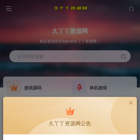
久丫丫资源网
精品资源就在9yy.net久丫丫资源网！
开启精彩搜索
游戏源码
单机游戏
欢迎大家无偿赞助！
原版系统
最新公告
NEW
GO
公告
欢迎大家无偿赞助！
久丫丫资源网公告
公告