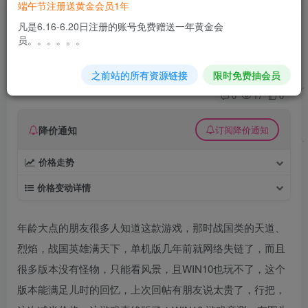
端午节注册送黄金会员1年
稀缺网单烈焰飞雪/战国英雄(风雨寻秦）一键端支
凡是6.16-6.20日注册的账号免费赠送一年黄金会
持win10系统
员。。。。。。
久丫丫
极好 · 1000
关注
私信
之前站的所有资源链接
限时免费抽会员
8个月前更新
0
17
0
降价通知
订阅降价通知
价格走势
价格变动详情
年龄大点的朋友很多人知道这款游戏，那时战国类的天道、
烈焰，战国英雄满天下，单机版几年前就网络失链了，而且
很多版本没有怪物，只能看风景，且WIN10也玩不了，这个
版本能满足儿时的回忆，上次回帖有朋友说太贵了，行把，