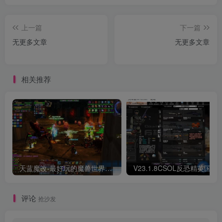
上一篇
下一篇
无更多文章
无更多文章
相关推荐
天蓝魔改-最好玩的魔兽世界巫妖王V335精品单机端【最智能的机器人】
V23.1.8CSOL反恐精英国服
评论
抢沙发