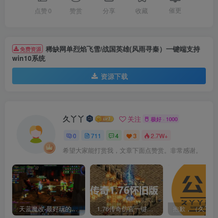
催更
点赞
0
赞赏
分享
收藏
稀缺网单烈焰飞雪/战国英雄(风雨寻秦）一键端支持
免费资源
win10系统
资源下载
久丫丫
关注
极好 · 1000
0
711
4
3
2.7W+
希望大家能打赏我，文章下面点赞赏。非常感谢。
天蓝魔改-最好玩的魔兽世界巫妖王V335精品单机端【最智能的机器人】
1.76传奇仿官一键启动无后台和辅助究极肝传奇