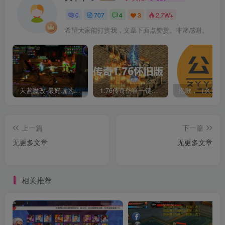
0
707
4
3
2.7W+
希望大家能打赏我，文章下面点赞赏。非常感谢。
天蓝魔改-最好玩的魔兽世界巫妖王V335精品单机端【最智能的机器人】
1.76传奇仿官一键启动无后台和辅助究极肝传奇
上一篇
下一篇
无更多文章
无更多文章
相关推荐