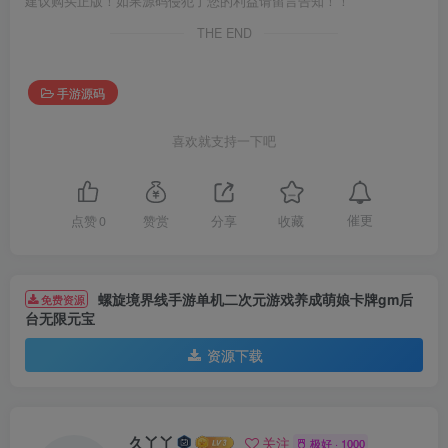
建议购买正版！如果源码侵犯了您的利益请留言告知！！
THE END
手游源码
喜欢就支持一下吧
催更
点赞
0
赞赏
分享
收藏
螺旋境界线手游单机二次元游戏养成萌娘卡牌gm后
免费资源
台无限元宝
资源下载
久丫丫
关注
极好 · 1000