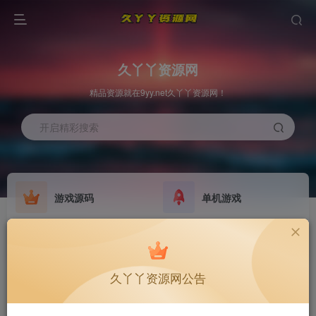
久丫丫资源网
精品资源就在9yy.net久丫丫资源网！
开启精彩搜索
游戏源码
单机游戏
欢迎大家无偿赞助！
原版系统
最新公告
NEW
GO
公告
欢迎大家无偿赞助！
久丫丫资源网公告
公告