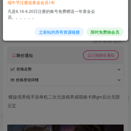
端午节注册送黄金会员1年
螺旋境界线手游单机二次元游戏养成萌娘卡牌gm
凡是6.16-6.20日注册的账号免费赠送一年黄金会
后台无限元宝
员。。。。。。
久丫丫
极好 · 1000
关注
私信
之前站的所有资源链接
限时免费抽会员
6个月前更新
0
29
0
降价通知
订阅降价通知
价格走势
价格变动详情
螺旋境界线手游单机二次元游戏养成萌娘卡牌gm后台无限
元宝