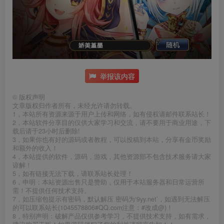
举报该内容
©
版权声明
文章版权归作者所有，未经允许请勿转载。
1，本站所有资源来源于用户上传和网络，如有侵权请邮件联系站长！
2，本站软件分享目的仅供大家学习和交流，请不要用于商业用途，下
载后请于23小时后删除!
3，如果你也有好的源码或者教程，可以投稿到本站，分享有金币奖励
和额外的收入！
4，本站提供的软件，源码，游戏，其他资源部不包含技术服务请大家
谅解！
5，如有链接无法下载，请联系站长处理！
6，申明：本站资源出售只是赞助，仅用于本站服务器和日常运营所
需！不提供任何技术支持。
7，如压缩包提示有密码，默认解压 密码为‘9yy.net’，如遇到无法解压
的可以联系站长(1045578806#QQ.com注意：#改成@)！
8，特别声明：破解产品仅供参考学习，不提供技术支持，如有需求，