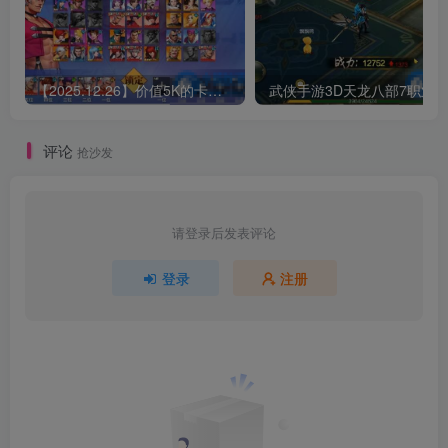
【2025.12.26】价值5K的卡牌手游【SNK拳皇全明星激斗版】双端+源码+GM后台+搭建教程
评论
抢沙发
请登录后发表评论
登录
注册