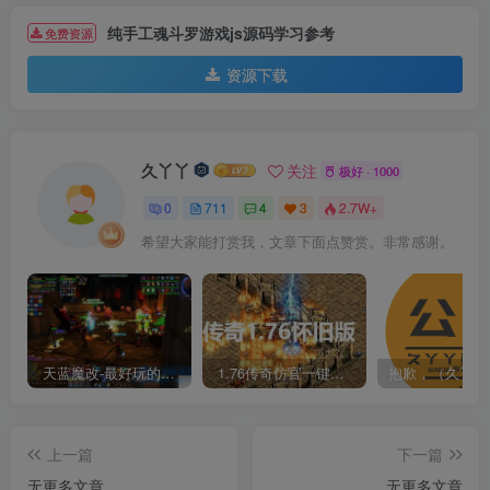
纯手工魂斗罗游戏js源码学习参考
免费资源
资源下载
久丫丫
关注
极好 · 1000
0
711
4
3
2.7W+
希望大家能打赏我，文章下面点赞赏。非常感谢。
天蓝魔改-最好玩的魔兽世界巫妖王V335精品单机端【最智能的机器人】
1.76传奇仿官一键启动无后台和辅助究极肝传奇
上一篇
下一篇
无更多文章
无更多文章