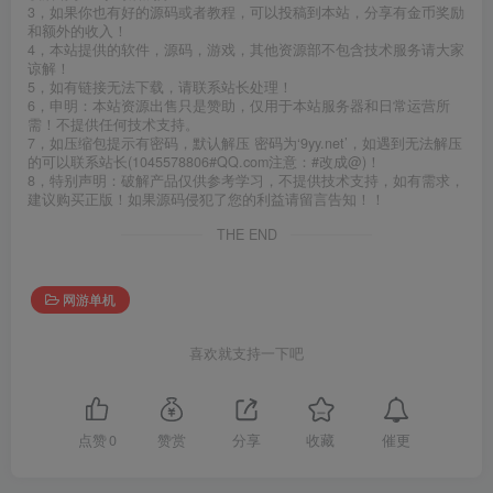
3，如果你也有好的源码或者教程，可以投稿到本站，分享有金币奖励
和额外的收入！
4，本站提供的软件，源码，游戏，其他资源部不包含技术服务请大家
谅解！
5，如有链接无法下载，请联系站长处理！
6，申明：本站资源出售只是赞助，仅用于本站服务器和日常运营所
需！不提供任何技术支持。
7，如压缩包提示有密码，默认解压 密码为‘9yy.net’，如遇到无法解压
的可以联系站长(1045578806#QQ.com注意：#改成@)！
8，特别声明：破解产品仅供参考学习，不提供技术支持，如有需求，
建议购买正版！如果源码侵犯了您的利益请留言告知！！
THE END
网游单机
喜欢就支持一下吧
催更
点赞
0
赞赏
分享
收藏