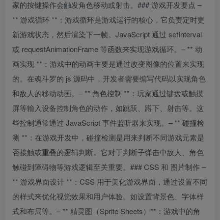
家的按键操作会触发角色移动或射击。### 游戏开发要点 –
** 游戏循环 **：游戏循环是游戏运行的核心，它负责定时更
新游戏状态，然后渲染下一帧。JavaScript 通过 setInterval
或 requestAnimationFrame 等函数来实现游戏循环。– ** 动
画实现 **：游戏中的动画主要是通过改变图像的位置来实现
的。在魂斗罗的 js 源码中，开发者需要编写代码以实现角色
和敌人的移动动画。– ** 角色控制 **：玩家通过键盘或触摸
屏等输入设备控制角色的动作，如跳跃、蹲下、射击等。这
些控制通常通过 JavaScript 事件监听器来实现。– ** 碰撞检
测 **：在游戏开发中，碰撞检测是用来判断不同游戏元素是
否接触或重叠的逻辑判断。它对于判断子弹击中敌人、角色
触碰到障碍物等游戏逻辑至关重要。### CSS 和 图片制作 –
** 游戏界面设计 **：CSS 用于美化游戏界面，通过设置不同
的样式来优化视觉效果和用户体验。如设置背景色、字体样
式和布局等。– ** 精灵图（Sprite Sheets）**：游戏中的角