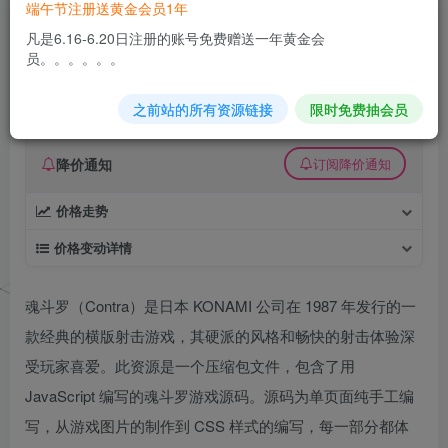
端午节注册送黄金会员1年
纯手工魂斗罗游戏js源码学习参考
凡是6.16-6.20日注册的账号免费赠送一年黄金会
员。。。。。。
久丫丫
极好 · 1000
关注
私信
6个月前更新
之前站的所有资源链接
限时免费抽会员
0
8
0
降价通知
订阅降价通知
价格走势
价格变动详情
魂斗罗（Contra）是日本 KONAMI 公司在 1987 年发行的一
款经典的横版射击游戏，其硬派的风格和畅快的射击体验深
受玩家喜爱。此资源是一个压缩包文件，包含了用
JavaScript 编写的魂斗罗游戏源码。源码为单页面纯手工编
写，从游戏图片的制作到 CSS 样式的编写，每一部分都体