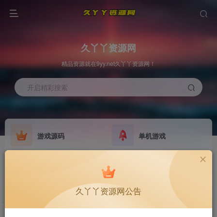
久丫丫资源网
精品资源就在9yy.net久丫丫资源网！
开启精彩搜索
游戏源码
单机游戏
欢迎大家无偿赞助！
原版系统
最新公告
NEW
GO
公告
欢迎大家无偿赞助！
久丫丫资源网公告
公告