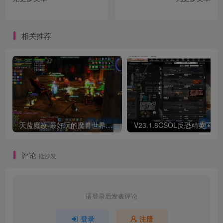
相关推荐
天蓝魔改-最好玩的魔兽世界巫妖王V335精品单机端【最智能的机器人】
V23.1.8CSOL反恐精英国服
评论
抢沙发
请登录后发表评论
登录
注册