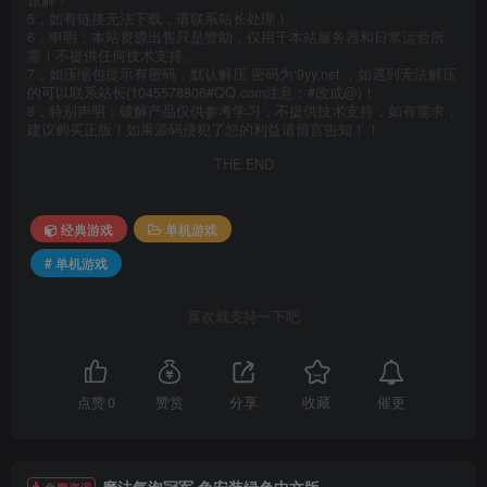
谅解！
5，如有链接无法下载，请联系站长处理！
6，申明：本站资源出售只是赞助，仅用于本站服务器和日常运营所
需！不提供任何技术支持。
7，如压缩包提示有密码，默认解压 密码为‘9yy.net’，如遇到无法解压
的可以联系站长(1045578806#QQ.com注意：#改成@)！
8，特别声明：破解产品仅供参考学习，不提供技术支持，如有需求，
建议购买正版！如果源码侵犯了您的利益请留言告知！！
THE END
经典游戏
单机游戏
# 单机游戏
喜欢就支持一下吧
催更
点赞
0
赞赏
分享
收藏