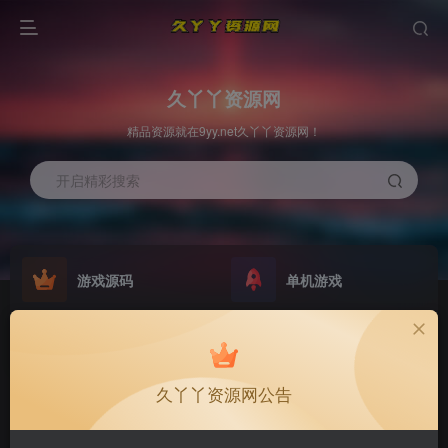
久丫丫资源网
精品资源就在9yy.net久丫丫资源网！
开启精彩搜索
游戏源码
单机游戏
欢迎大家无偿赞助！
原版系统
最新公告
NEW
GO
公告
欢迎大家无偿赞助！
久丫丫资源网公告
公告