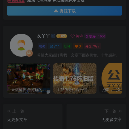
魔法气泡冠军 免安装绿色中文版
免费资源
资源下载
久丫丫
关注
极好 · 1000
0
711
4
3
2.7W+
希望大家能打赏我，文章下面点赞赏。非常感谢。
天蓝魔改-最好玩的魔兽世界巫妖王V335精品单机端【最智能的机器人】
1.76传奇仿官一键启动无后台和辅助究极肝传奇
上一篇
下一篇
无更多文章
无更多文章