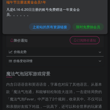
端午节注册送黄金会员1年
魔法气泡冠军 免安装绿色中文版
凡是6.16-6.20日注册的账号免费赠送一年黄金会
员。。。。。。
久丫丫
极好 · 1000
关注
私信
8个月前更新
之前站的所有资源链接
限时免费抽会员
0
66
0
降价通知
订阅降价通知
价格走势
价格变动详情
魔法气泡冠军游戏背景
内含日语语音和英语语音，字幕也对应了其他语言。从基本
款「魔法气泡通」和能够轻松制造大连消，一击逆转局势的
「魔法气泡Fever」中严选了2个规则，收录其中。不仅可以
和亲朋好友线下对战，一比高下，还可以和全世界的玩家通