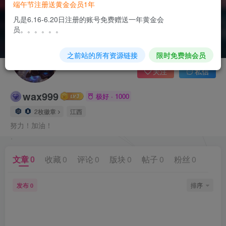
端午节注册送黄金会员1年
凡是6.16-6.20日注册的账号免费赠送一年黄金会
员。。。。。。
之前站的所有资源链接
限时免费抽会员
关注
私信
wax999
极好 · 1000
2枚徽章
江西
努力！加油！
文章
0
收藏
0
评论
0
版块
0
帖子
0
粉丝
0
发布
排序
0