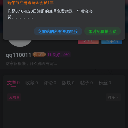
端午节注册送黄金会员1年
凡是6.16-6.20日注册的账号免费赠送一年黄金会
员。。。。。。
之前站的所有资源链接
限时免费抽会员
关注
私信
qq110011
良好 · 560
这家伙很懒，什么都没有写...
文章
0
收藏
0
评论
0
版块
0
帖子
0
粉丝
0
发布
排序
0