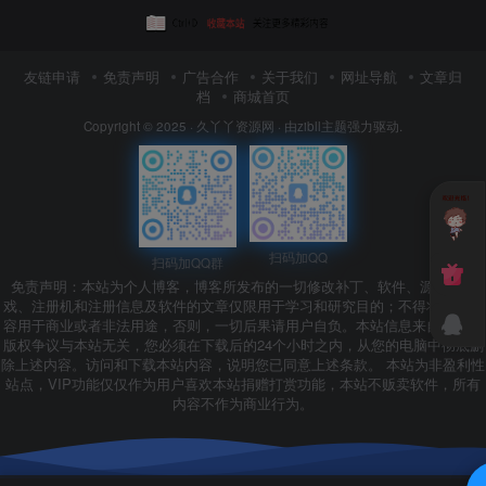
友链申请
免责声明
广告合作
关于我们
网址导航
文章归
档
商城首页
Copyright © 2025 ·
久丫丫资源网
· 由
zibll主题
强力驱动.
扫码加QQ
扫码加QQ群
免责声明：本站为个人博客，博客所发布的一切修改补丁、软件、源码、游
戏、注册机和注册信息及软件的文章仅限用于学习和研究目的；不得将上述内
容用于商业或者非法用途，否则，一切后果请用户自负。本站信息来自网络，
版权争议与本站无关，您必须在下载后的24个小时之内，从您的电脑中彻底删
除上述内容。访问和下载本站内容，说明您已同意上述条款。 本站为非盈利性
站点，VIP功能仅仅作为用户喜欢本站捐赠打赏功能，本站不贩卖软件，所有
内容不作为商业行为。