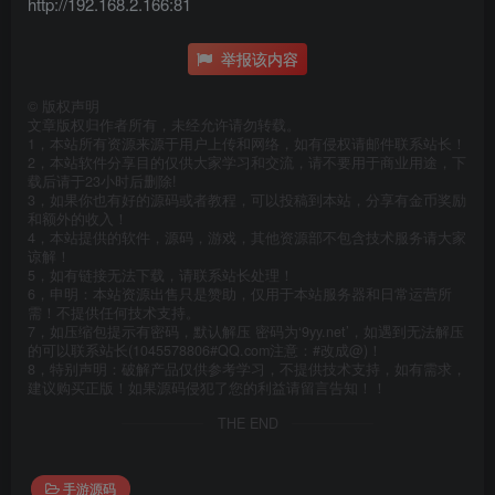
http://192.168.2.166:81
举报该内容
©
版权声明
文章版权归作者所有，未经允许请勿转载。
1，本站所有资源来源于用户上传和网络，如有侵权请邮件联系站长！
2，本站软件分享目的仅供大家学习和交流，请不要用于商业用途，下
载后请于23小时后删除!
3，如果你也有好的源码或者教程，可以投稿到本站，分享有金币奖励
和额外的收入！
4，本站提供的软件，源码，游戏，其他资源部不包含技术服务请大家
谅解！
5，如有链接无法下载，请联系站长处理！
6，申明：本站资源出售只是赞助，仅用于本站服务器和日常运营所
需！不提供任何技术支持。
7，如压缩包提示有密码，默认解压 密码为‘9yy.net’，如遇到无法解压
的可以联系站长(1045578806#QQ.com注意：#改成@)！
8，特别声明：破解产品仅供参考学习，不提供技术支持，如有需求，
建议购买正版！如果源码侵犯了您的利益请留言告知！！
THE END
手游源码