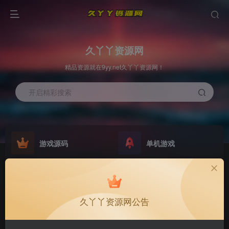
久丫丫资源网
精品资源就在9yy.net久丫丫资源网！
开启精彩搜索
游戏源码
单机游戏
欢迎大家无偿赞助！
原版系统
最新公告
NEW
GO
公告
欢迎大家无偿赞助！
久丫丫资源网公告
公告