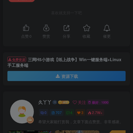
喜欢就支持一下吧
催更
点赞
0
赞赏
分享
收藏
三网H5小游戏【纸上战争】Win一键服务端+Linux
免费资源
手工服务端
资源下载
久丫丫
关注
极好 · 1000
0
707
4
3
2.7W+
希望大家能打赏我，文章下面点赞赏。非常感谢。