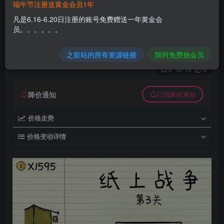
端午节注册送黄金会员1年
三网H5小游戏【纸上战争】Win一键服务端
凡是6.16-6.20日注册的账号免费赠送一年黄金会
+Linux手工服务端
员。。。。。。
久丫丫
极好 · 1000
关注
私信
之前站的所有资源链接
限时免费抽会员
3个月前发布
0
16
0
降价通知
订阅降价通知
价格走势
价格变动详情