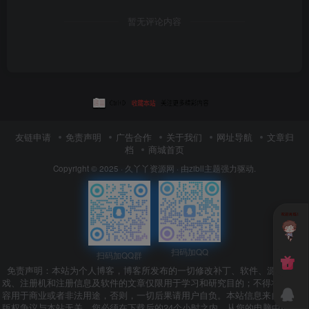
暂无评论内容
友链申请
免责声明
广告合作
关于我们
网址导航
文章归
档
商城首页
Copyright © 2025 ·
久丫丫资源网
· 由
zibll主题
强力驱动.
扫码加QQ
扫码加QQ群
免责声明：本站为个人博客，博客所发布的一切修改补丁、软件、源码、游
戏、注册机和注册信息及软件的文章仅限用于学习和研究目的；不得将上述内
容用于商业或者非法用途，否则，一切后果请用户自负。本站信息来自网络，
版权争议与本站无关，您必须在下载后的24个小时之内，从您的电脑中彻底删