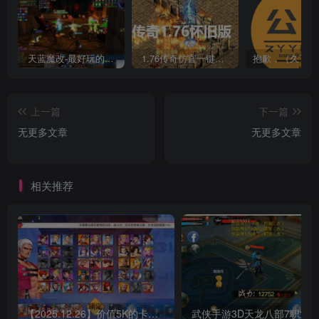
天蓝魔改-最好玩的魔兽世界巫妖王V335精品单机端【最智能的机器人】
1.76传奇仿官一键启动无后台和辅助究极肝传奇
上一篇
下一篇
无更多文章
无更多文章
相关推荐
【2025.12.26】价值5K的卡牌手游【SNK拳皇全明星激斗版】双端+源码+GM后台+搭建教程