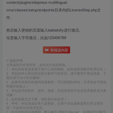
content/plugins/sitepress-multilingual-
cms/classes/setup/endpoints目录内的LicenseStep.php文
件。
然后输入密钥的页面输入babiatofly进行激活。
任意输入字符激活，比如123456789
举报该内容
©
版权声明
文章版权归作者所有，未经允许请勿转载。
1，本站所有资源来源于用户上传和网络，如有侵权请邮件联系站长！
2，本站软件分享目的仅供大家学习和交流，请不要用于商业用途，下
载后请于23小时后删除!
3，如果你也有好的源码或者教程，可以投稿到本站，分享有金币奖励
和额外的收入！
4，本站提供的软件，源码，游戏，其他资源部不包含技术服务请大家
谅解！
5，如有链接无法下载，请联系站长处理！
6，申明：本站资源出售只是赞助，仅用于本站服务器和日常运营所
需！不提供任何技术支持。
7，如压缩包提示有密码，默认解压 密码为‘9yy.net’，如遇到无法解压