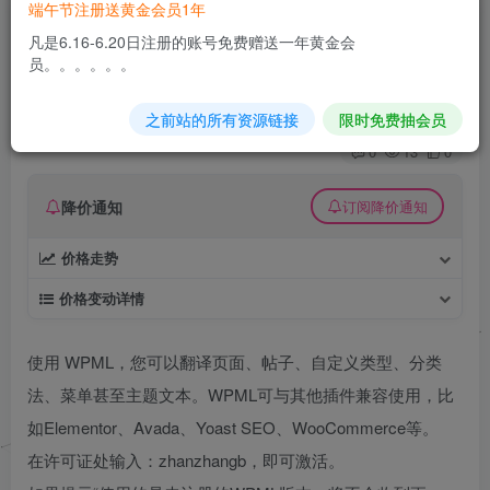
端午节注册送黄金会员1年
WordPress多语言插件 WPML Multilingual CMS
凡是6.16-6.20日注册的账号免费赠送一年黄金会
v4.9.2 破解版
员。。。。。。
久丫丫
极好 · 1000
关注
私信
之前站的所有资源链接
限时免费抽会员
3个月前发布
0
13
0
降价通知
订阅降价通知
价格走势
价格变动详情
使用 WPML，您可以翻译页面、帖子、自定义类型、分类
法、菜单甚至主题文本。WPML可与其他插件兼容使用，比
如Elementor、Avada、Yoast SEO、WooCommerce等。
在许可证处输入：zhanzhangb，即可激活。