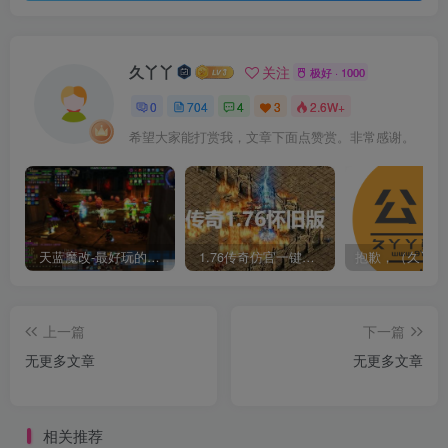
久丫丫
关注
极好 · 1000
0
704
4
3
2.6W+
希望大家能打赏我，文章下面点赞赏。非常感谢。
天蓝魔改-最好玩的魔兽世界巫妖王V335精品单机端【最智能的机器人】
1.76传奇仿官一键启动无后台和辅助究极肝传奇
上一篇
下一篇
无更多文章
无更多文章
相关推荐