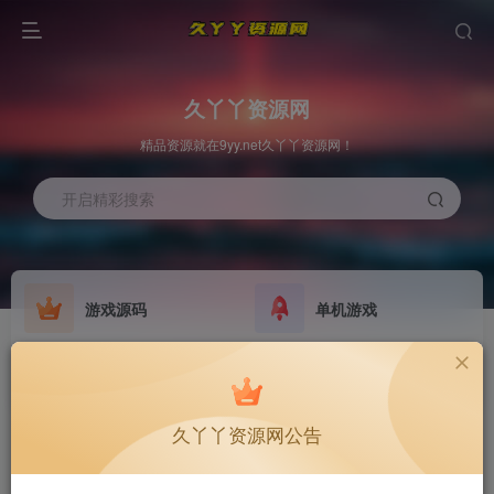
久丫丫资源网
精品资源就在9yy.net久丫丫资源网！
开启精彩搜索
游戏源码
单机游戏
欢迎大家无偿赞助！
原版系统
最新公告
NEW
GO
公告
欢迎大家无偿赞助！
久丫丫资源网公告
公告