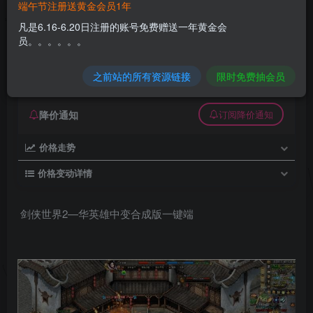
端午节注册送黄金会员1年
剑侠世界2—华英雄中变合成版一键端
凡是6.16-6.20日注册的账号免费赠送一年黄金会
员。。。。。。
久丫丫
极好 · 1000
关注
私信
8个月前更新
之前站的所有资源链接
限时免费抽会员
0
77
0
降价通知
订阅降价通知
价格走势
价格变动详情
剑侠世界2—华英雄中变合成版一键端