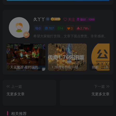
久丫丫
关注
极好 · 1000
0
707
4
3
2.7W+
希望大家能打赏我，文章下面点赞赏。非常感谢。
天蓝魔改-最好玩的魔兽世界巫妖王V335精品单机端【最智能的机器人】
1.76传奇仿官一键启动无后台和辅助究极肝传奇
上一篇
下一篇
无更多文章
无更多文章
相关推荐