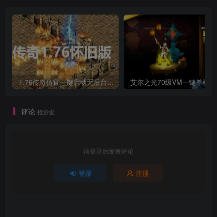
1.76传奇仿官一键启动无后台和辅助究极肝传奇
艾尔之光7
评论
抢沙发
请登录后发表评论
登录
注册