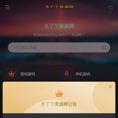
久丫丫资源网
精品资源就在9yy.net久丫丫资源网！
开启精彩搜索
游戏源码
单机游戏
欢迎大家无偿赞助！
原版系统
最新公告
NEW
GO
公告
欢迎大家无偿赞助！
久丫丫资源网公告
公告