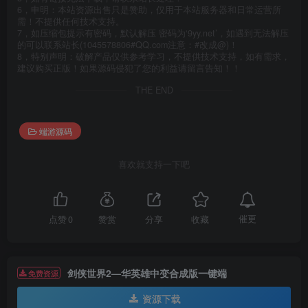
6，申明：本站资源出售只是赞助，仅用于本站服务器和日常运营所
需！不提供任何技术支持。
7，如压缩包提示有密码，默认解压 密码为‘9yy.net’，如遇到无法解压
的可以联系站长(1045578806#QQ.com注意：#改成@)！
8，特别声明：破解产品仅供参考学习，不提供技术支持，如有需求，
建议购买正版！如果源码侵犯了您的利益请留言告知！！
THE END
端游源码
喜欢就支持一下吧
催更
点赞
0
赞赏
分享
收藏
剑侠世界2—华英雄中变合成版一键端
免费资源
资源下载