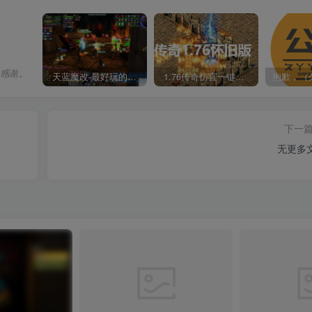
常感谢。
天蓝魔改-最好玩的魔兽世界巫妖王V335精品单机端【最智能的机器人】
1.76传奇仿官一键启动无后台和辅助究极肝传奇
下一
无更多