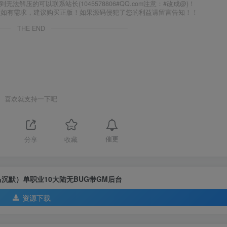
到无法解压的可以联系站长(1045578806#QQ.com注意：#改成@)！
，如有需求，建议购买正版！如果源码侵犯了您的利益请留言告知！！
THE END
喜欢就支持一下吧
催更
分享
收藏
马沉默）单职业10大陆无BUG带GM后台
资源下载