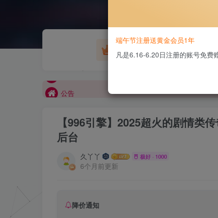
欢迎大家无偿赞助！
端午节注册送黄金会员1年
游戏源码
凡是6.16-6.20日注册的账号
公告
欢迎大家无偿赞助！
公告
【996引擎】2025超火的剧情类
后台
久丫丫
极好 · 1000
6个月前更新
降价通知