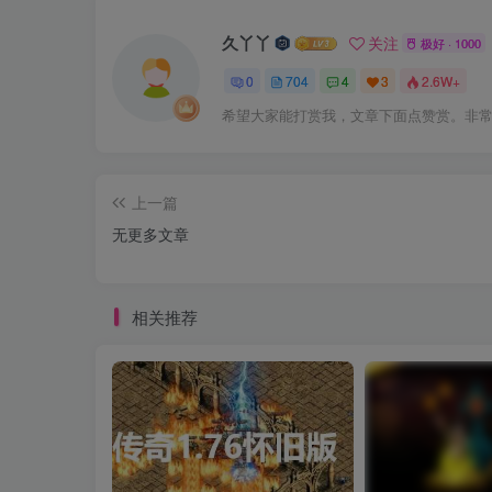
久丫丫
关注
极好 · 1000
0
704
4
3
2.6W+
希望大家能打赏我，文章下面点赞赏。非
上一篇
无更多文章
相关推荐