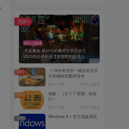
步
TOP1
924人已阅读
天蓝魔改-最好玩的魔兽世界巫妖王
V335精品单机端【最智能的机器人...
1.76传奇仿官一键启动无后
TOP2
台和辅助究极肝传奇
6个月前
219人已阅读
抱歉，（久丫丫资源）站友
TOP3
们！
8个月前
185人已阅读
Windows 8.1 官方原版系统
TOP4