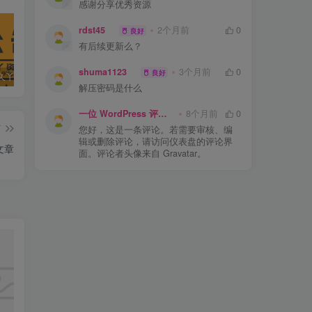
感谢分享优秀资源
rdst45
2个月前
0
良好
有后续更新么？
shuma1123
3个月前
0
良好
抱歉，（久丫丫资源）站友们！
Windows 8.1 官方原版系统
Windwos7 x64官方原版（2019年最新集成所有补丁版本）
解压密码是什么
一位 WordPress 评论者
8个月前
0
篇
您好，这是一条评论。若需要审核、编
辑或删除评论，请访问仪表盘的评论界
文章
面。评论者头像来自 Gravatar。