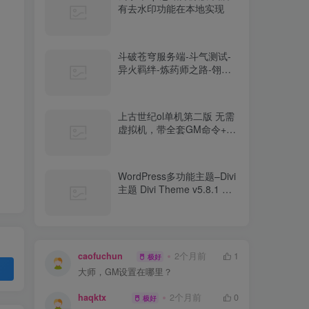
有去水印功能在本地实现
斗破苍穹服务端-斗气测试-
异火羁绊-炼药师之路-翎风-
网站-开区端
上古世纪ol单机第二版 无需
虚拟机，带全套GM命令+视
频教程
WordPress多功能主题–Divi
主题 Divi Theme v5.8.1 破
解版免费下载
caofuchun
2个月前
1
极好
大师，GM设置在哪里？
haqktx
2个月前
0
极好