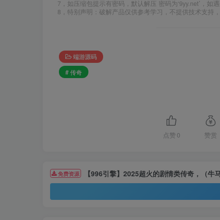
7，如压缩包提示有密码，默认解压 密码为‘9yy.net’，如遇
8，特别声明：破解产品仅供参考学习，不提供技术支持
端游源码
# 传奇
点赞
0
赞赏
【996引擎】2025超火的剧情类传奇，（牛
免费资源