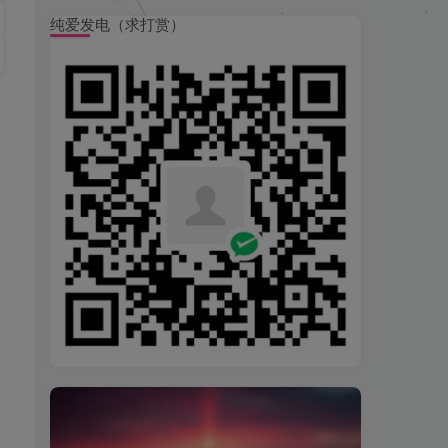
纯爱发电（求打赏）