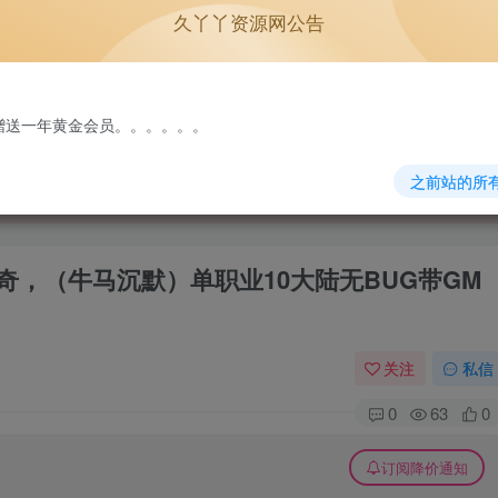
久丫丫资源网公告
单机游戏
原版系统
NEW
免费赠送一年黄金会员。。。。。。
之前站的所
传奇，（牛马沉默）单职业10大陆无BUG带GM
关注
私信
0
63
0
订阅降价通知