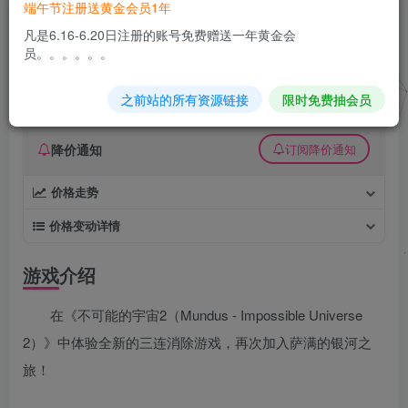
端午节注册送黄金会员1年
不可能的宇宙2 免安装绿色版
凡是6.16-6.20日注册的账号免费赠送一年黄金会
员。。。。。。
久丫丫
极好 · 1000
关注
私信
8个月前更新
之前站的所有资源链接
限时免费抽会员
0
28
0
降价通知
订阅降价通知
价格走势
价格变动详情
游戏介绍
在《不可能的宇宙2（Mundus - Impossible Universe
2）》中体验全新的三连消除游戏，再次加入萨满的银河之
旅！