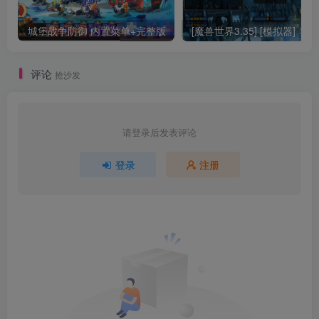
城堡战争防御 内置菜单+完整版
[
评论
抢沙发
请登录后发表评论
登录
注册