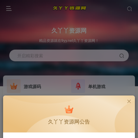
久丫丫资源网
精品资源就在9yy.net久丫丫资源网！
开启精彩搜索
游戏源码
单机游戏
原版系统
最新公告
NEW
GO
欢迎大家无偿赞助！
公告
久丫丫资源网公告
欢迎大家无偿赞助！
公告