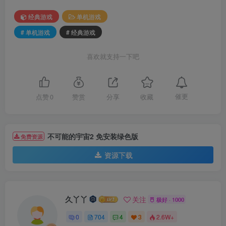
经典游戏
单机游戏
# 单机游戏
# 经典游戏
喜欢就支持一下吧
催更
点赞
0
赞赏
分享
收藏
不可能的宇宙2 免安装绿色版
免费资源
资源下载
久丫丫
关注
极好 · 1000
0
704
4
3
2.6W+