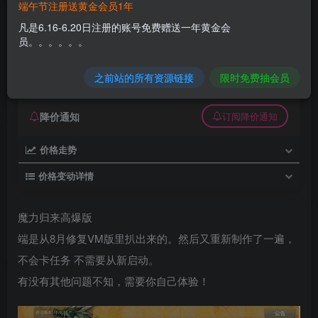
端午节注册送黄金会员1年
魔力归来高爆版_少女戰姬修复版vm端
凡是6.16-6.20日注册的账号免费赠送一年黄金会
员。。。。。。
久丫丫
极好 · 1000
关注
私信
6个月前更新
之前站的所有资源链接
限时免费抽会员
0
27
0
降价通知
订阅降价通知
价格走势
价格变动详情
魔力归来高爆版
端是从8月修复VM版里扒出来的。然后又重新制作了一遍，
不会卡任务 不需要从新启动。
有没有其他问题不知，需要你自己体验！