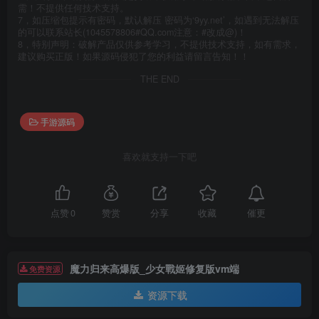
需！不提供任何技术支持。
7，如压缩包提示有密码，默认解压 密码为‘9yy.net’，如遇到无法解压
的可以联系站长(1045578806#QQ.com注意：#改成@)！
8，特别声明：破解产品仅供参考学习，不提供技术支持，如有需求，
建议购买正版！如果源码侵犯了您的利益请留言告知！！
THE END
手游源码
喜欢就支持一下吧
催更
点赞
0
赞赏
分享
收藏
魔力归来高爆版_少女戰姬修复版vm端
免费资源
资源下载