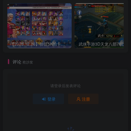
【2025.12.26】价值5K的卡牌手游【SNK拳皇全明星激斗版】双端+源码+GM后台+搭建教程
评论
抢沙发
请登录后发表评论
登录
注册