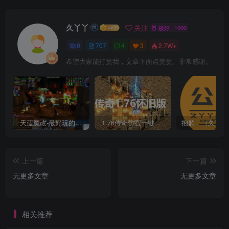
久丫丫
关注
极好 · 1000
0
707
4
3
2.7W+
希望大家能打赏我，文章下面点赞赏。非常感谢。
天蓝魔改-最好玩的魔兽世界巫妖王V335精品单机端【最智能的机器人】
1.76传奇仿官一键启动无后台和辅助究极肝传奇
上一篇
下一篇
无更多文章
无更多文章
相关推荐