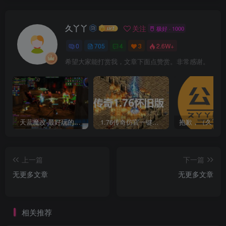
久丫丫
关注
极好 · 1000
0
705
4
3
2.6W+
希望大家能打赏我，文章下面点赞赏。非常感谢。
天蓝魔改-最好玩的魔兽世界巫妖王V335精品单机端【最智能的机器人】
1.76传奇仿官一键启动无后台和辅助究极肝传奇
上一篇
下一篇
无更多文章
无更多文章
相关推荐