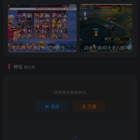
【2025.12.26】价值5K的卡牌手游【SNK拳皇全明星激斗版】双端+源码+GM后台+搭建教程
评论
抢沙发
请登录后发表评论
登录
注册