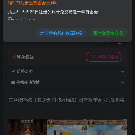
端午节注册送黄金会员1年
三网H5游戏【真龙天子H5内购版】最新整理WIN
凡是6.16-6.20日注册的账号免费赠送一年黄金会
系服务端
员。。。。。。
久丫丫
极好 · 1000
关注
私信
之前站的所有资源链接
限时免费抽会员
6个月前更新
0
15
0
降价通知
订阅降价通知
价格走势
价格变动详情
三网H5游戏【真龙天子H5内购版】最新整理WIN系服务端