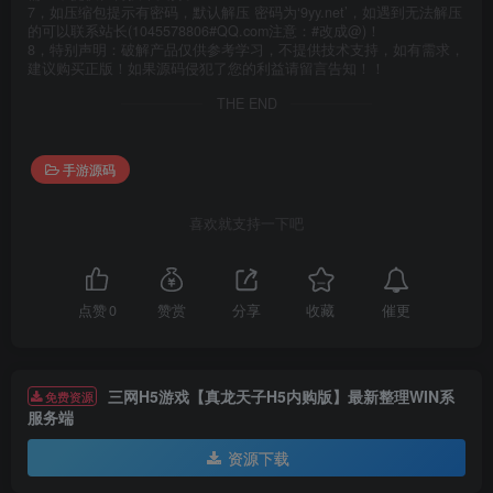
7，如压缩包提示有密码，默认解压 密码为‘9yy.net’，如遇到无法解压
的可以联系站长(1045578806#QQ.com注意：#改成@)！
8，特别声明：破解产品仅供参考学习，不提供技术支持，如有需求，
建议购买正版！如果源码侵犯了您的利益请留言告知！！
THE END
手游源码
喜欢就支持一下吧
催更
点赞
0
赞赏
分享
收藏
三网H5游戏【真龙天子H5内购版】最新整理WIN系
免费资源
服务端
资源下载