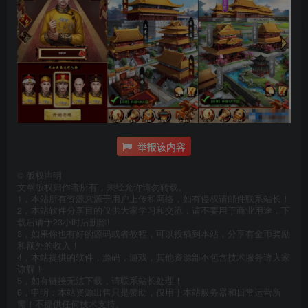
举报该内容
©
版权声明
文章版权归作者所有，未经允许请勿转载。
1，本站所有资源来源于用户上传和网络，如有侵权请邮件联系站长！
2，本站软件分享目的仅供大家学习和交流，请不要用于商业用途，下
载后请于23小时后删除!
3，如果你也有好的源码或者教程，可以投稿到本站，分享有金币奖励
和额外的收入！
4，本站提供的软件，源码，游戏，其他资源部不包含技术服务请大家
谅解！
5，如有链接无法下载，请联系站长处理！
6，申明：本站资源出售只是赞助，仅用于本站服务器和日常运营所
需！不提供任何技术支持。