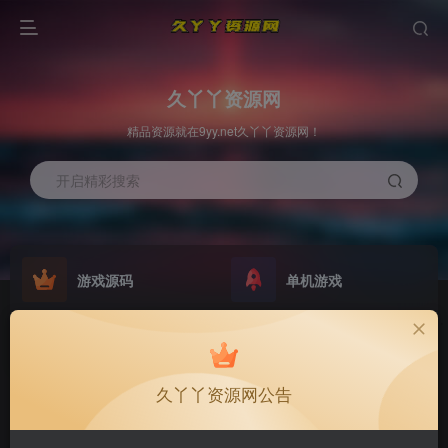
久丫丫资源网
精品资源就在9yy.net久丫丫资源网！
开启精彩搜索
游戏源码
单机游戏
原版系统
最新公告
NEW
GO
欢迎大家无偿赞助！
公告
久丫丫资源网公告
欢迎大家无偿赞助！
公告