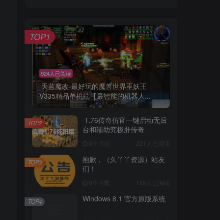
TOP1
924人已阅读
天蓝魔改-最好玩的魔兽世界巫妖王
V335精品单机端【最智能的机器人...
1.76传奇仿官一键启动无后
TOP2
台和辅助究极肝传奇
6个月前
221人已阅读
抱歉，（久丫丫资源）站友
TOP3
们！
8个月前
185人已阅读
Windows 8.1 官方原版系统
TOP4