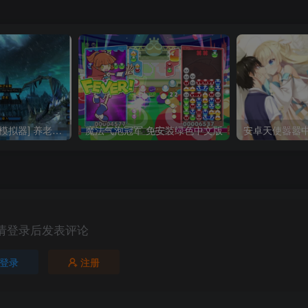
[魔兽世界3.35] [模拟器] 养老院第8版
魔法气泡冠军 免安装绿色中文版
安卓天使嚣嚣
请登录后发表评论
登录
注册