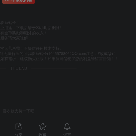
件联系站长！
业用途，下载后请于23小时后删除!
享有金币奖励和额外的收入！
术服务请大家谅解！
日常运营所需！不提供任何技术支持。
到无法解压的可以联系站长(1045578806#QQ.com注意：#改成@)！
，如有需求，建议购买正版！如果源码侵犯了您的利益请留言告知！！
THE END
喜欢就支持一下吧
催更
分享
收藏