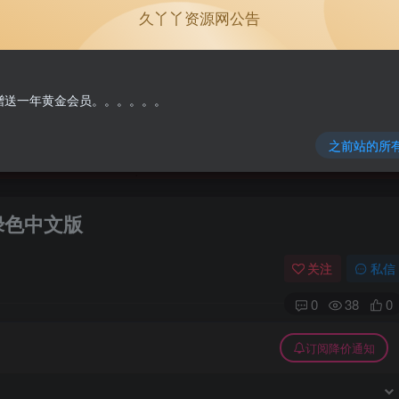
久丫丫资源网公告
单机游戏
原版系统
NEW
免费赠送一年黄金会员。。。。。。
之前站的所
绿色中文版
关注
私信
0
38
0
订阅降价通知