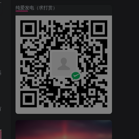
纯爱发电（求打赏）
基
，
有