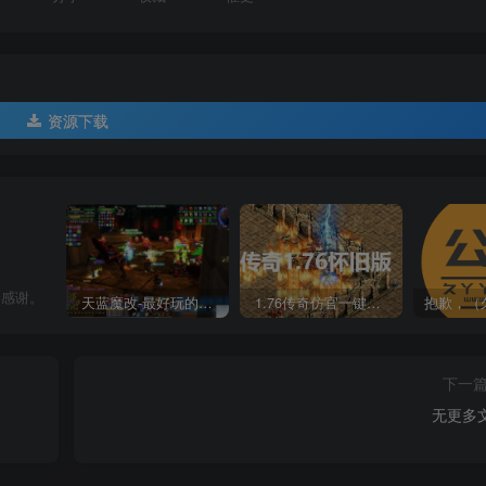
资源下载
常感谢。
天蓝魔改-最好玩的魔兽世界巫妖王V335精品单机端【最智能的机器人】
1.76传奇仿官一键启动无后台和辅助究极肝传奇
下一
无更多