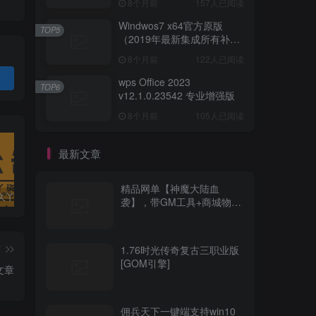
8个月前
157人已阅读
Windwos7 x64官方原版
TOP5
（2019年最新集成所有补丁
版本）
8个月前
122人已阅读
wps Office 2023
TOP6
v12.1.0.23542 专业增强版
8个月前
105人已阅读
最新文章
精品网单【神魔大陆血
抱歉，（久丫丫资源）站友们！
Windows 8.1 官方原版系统
Windwos7 x64官方原版（2019年最新集成所有补丁版本）
袭】，带GM工具+商城物品
修改等工具
篇
1.76时光传奇复古三职业版
[GOM引擎]
文章
佣兵天下一键端支持win10