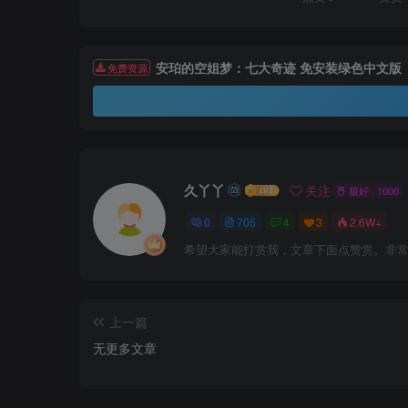
安珀的空姐梦：七大奇迹 免安装绿色中文版
免费资源
久丫丫
关注
极好 · 1000
0
705
4
3
2.6W+
希望大家能打赏我，文章下面点赞赏。非
上一篇
无更多文章