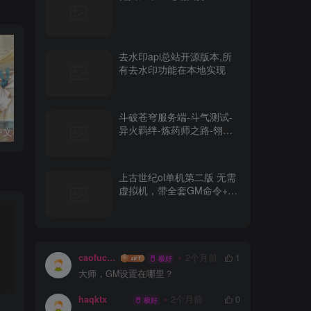
去水印api总站开源版本,所
有去水印功能在本地实现
斗破苍穹服务端-斗气测试-
异火羁绊-炼药师之路-翎风-
中文移植版
「推荐」红色警戒世界战火最新版1.9.3.0
跑跑卡丁车_A
网站-开区端
上古世纪ol单机第二版 无需
虚拟机，带全套GM命令+视
频教程
caofuchun
2个月前
1
极好
大师，GM设置在哪里？
haqktx
2个月前
0
极好