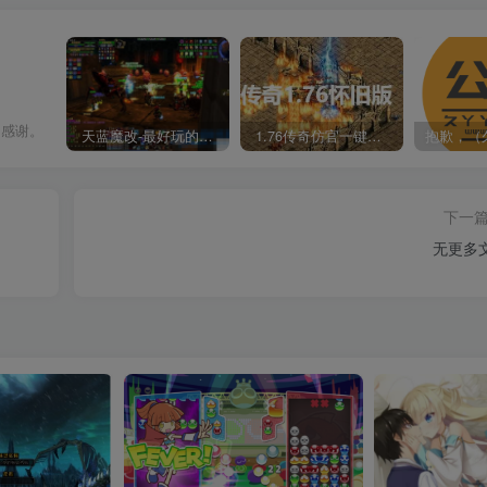
常感谢。
天蓝魔改-最好玩的魔兽世界巫妖王V335精品单机端【最智能的机器人】
1.76传奇仿官一键启动无后台和辅助究极肝传奇
下一
无更多