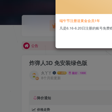
欢迎大家无偿赞助！
端午节注册送黄金会员1年
游戏源码
凡是6.16-6.20日注册的账号
公告
欢迎大家无偿赞助！
公告
炸弹人3D 免安装绿色版
久丫丫
极好 · 1000
8个月前更新
降价通知
价格走势