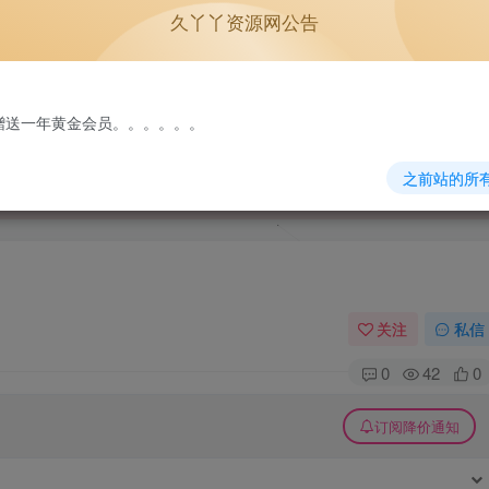
久丫丫资源网公告
单机游戏
原版系统
NEW
免费赠送一年黄金会员。。。。。。
之前站的所
关注
私信
0
42
0
订阅降价通知