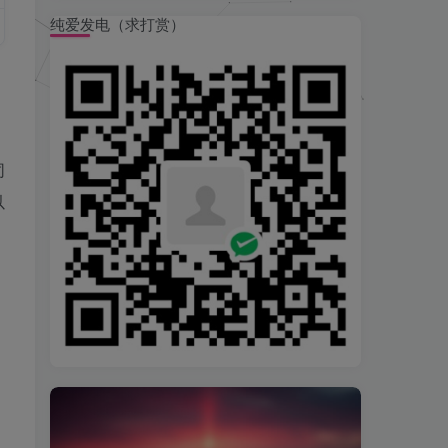
纯爱发电（求打赏）
，
同
以