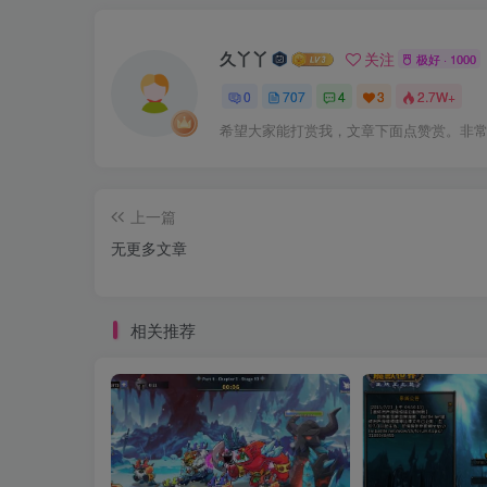
久丫丫
关注
极好 · 1000
0
707
4
3
2.7W+
希望大家能打赏我，文章下面点赞赏。非
上一篇
无更多文章
相关推荐