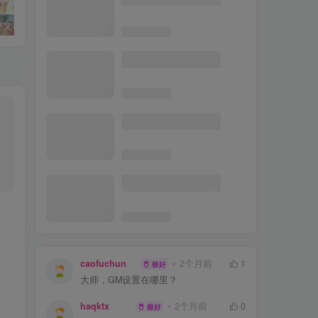
袭】，带GM工具+商城物品
修改等工具
中文移植版
「推荐」红色警戒世界战火最新版1.9.3.0
跑跑卡丁车_A
1.76时光传奇复古三职业版
[GOM引擎]
佣兵天下一键端支持win10
去水印api总站开源版本,所
有去水印功能在本地实现
caofuchun
2个月前
1
极好
大师，GM设置在哪里？
haqktx
2个月前
0
极好