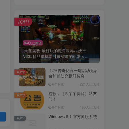
TOP1
924人已阅读
天蓝魔改-最好玩的魔兽世界巫妖王
V335精品单机端【最智能的机器人...
1.76传奇仿官一键启动无后
TOP2
台和辅助究极肝传奇
6个月前
221人已阅读
抱歉，（久丫丫资源）站友
TOP3
们！
8个月前
186人已阅读
Windows 8.1 官方原版系统
TOP4