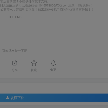
日常运营所需！不提供任何技术支持。
到无法解压的可以联系站长(1045578806#QQ.com注意：#改成@)！
，如有需求，建议购买正版！如果源码侵犯了您的利益请留言告知！！
THE END
喜欢就支持一下吧
催更
分享
收藏
资源下载