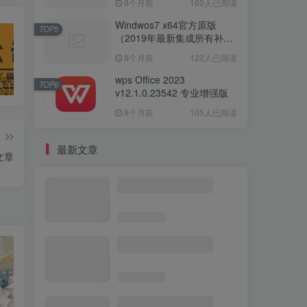
8个月前
160人已阅读
Windwos7 x64官方原版
TOP5
（2019年最新集成所有补丁
版本）
8个月前
122人已阅读
wps Office 2023
TOP6
抱歉，（久丫丫资源）站友们！
Windows 8.1 官方原版系统
Windwos7 x64官方原版（2019年最新集成所有补丁版本）
v12.1.0.23542 专业增强版
8个月前
105人已阅读
篇
最新文章
文章
典藏三国页游【铁骑三国】
最新整理Win系服务端+GM
指令+详细外网搭建教程
精品网单【星尘传说-灭世
端】全职业三转,全副本
BOSS掉落+GM充值工具
精品网单【神魔大陆血