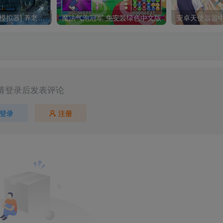
[魔兽世界3.35] [模拟器] 养老院第8版
魔法气泡冠军 免安装绿色中文版
安卓天使嚣嚣
请登录后发表评论
登录
注册