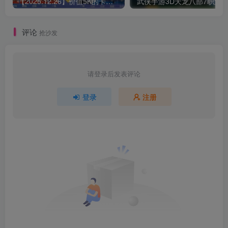
【2025.12.26】价值5K的卡牌手游【SNK拳皇全明星激斗版】双端+源码+GM后台+搭建教程
评论
抢沙发
请登录后发表评论
登录
注册