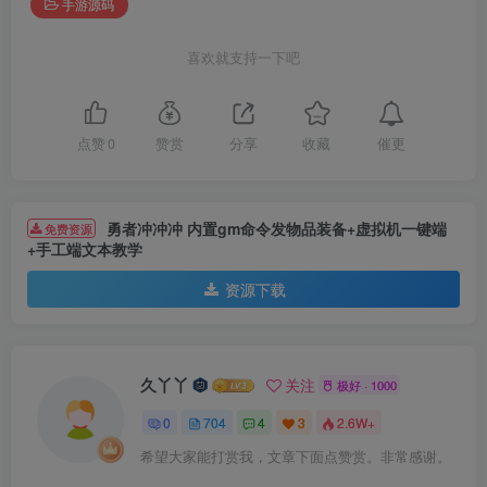
手游源码
喜欢就支持一下吧
催更
点赞
0
赞赏
分享
收藏
勇者冲冲冲 内置gm命令发物品装备+虚拟机一键端
免费资源
+手工端文本教学
资源下载
久丫丫
关注
极好 · 1000
0
704
4
3
2.6W+
希望大家能打赏我，文章下面点赞赏。非常感谢。