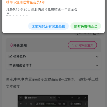
端午节注册送黄金会员1年
勇者冲冲冲 内置gm命令发物品装备+虚拟机一键
凡是6.16-6.20日注册的账号免费赠送一年黄金会
端+手工端文本教学
员。。。。。。
久丫丫
极好 · 1000
关注
私信
之前站的所有资源链接
限时免费抽会员
4个月前更新
0
23
0
降价通知
订阅降价通知
价格走势
价格变动详情
勇者冲冲冲 内置gm命令发物品装备+虚拟机一键端+手工端
文本教学