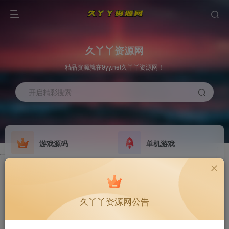
久丫丫资源网
精品资源就在9yy.net久丫丫资源网！
开启精彩搜索
游戏源码
单机游戏
欢迎大家无偿赞助！
原版系统
最新公告
NEW
GO
公告
欢迎大家无偿赞助！
久丫丫资源网公告
公告