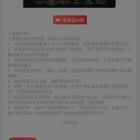
举报该内容
©
版权声明
文章版权归作者所有，未经允许请勿转载。
1，本站所有资源来源于用户上传和网络，如有侵权请邮件联系站长！
2，本站软件分享目的仅供大家学习和交流，请不要用于商业用途，下
载后请于23小时后删除!
3，如果你也有好的源码或者教程，可以投稿到本站，分享有金币奖励
和额外的收入！
4，本站提供的软件，源码，游戏，其他资源部不包含技术服务请大家
谅解！
5，如有链接无法下载，请联系站长处理！
6，申明：本站资源出售只是赞助，仅用于本站服务器和日常运营所
需！不提供任何技术支持。
7，如压缩包提示有密码，默认解压 密码为‘9yy.net’，如遇到无法解压
的可以联系站长(1045578806#QQ.com注意：#改成@)！
8，特别声明：破解产品仅供参考学习，不提供技术支持，如有需求，
建议购买正版！如果源码侵犯了您的利益请留言告知！！
THE END