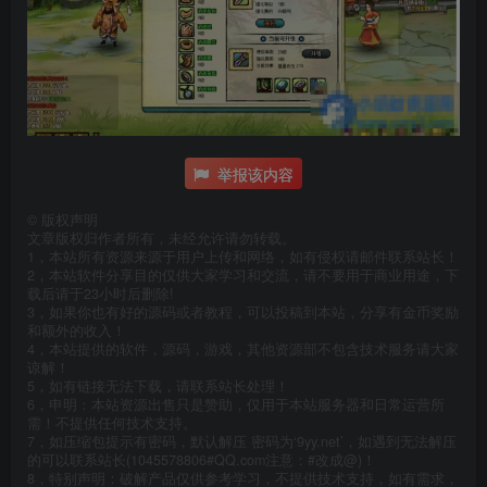
举报该内容
©
版权声明
文章版权归作者所有，未经允许请勿转载。
1，本站所有资源来源于用户上传和网络，如有侵权请邮件联系站长！
2，本站软件分享目的仅供大家学习和交流，请不要用于商业用途，下
载后请于23小时后删除!
3，如果你也有好的源码或者教程，可以投稿到本站，分享有金币奖励
和额外的收入！
4，本站提供的软件，源码，游戏，其他资源部不包含技术服务请大家
谅解！
5，如有链接无法下载，请联系站长处理！
6，申明：本站资源出售只是赞助，仅用于本站服务器和日常运营所
需！不提供任何技术支持。
7，如压缩包提示有密码，默认解压 密码为‘9yy.net’，如遇到无法解压
的可以联系站长(1045578806#QQ.com注意：#改成@)！
8，特别声明：破解产品仅供参考学习，不提供技术支持，如有需求，