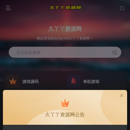
久丫丫资源网
精品资源就在9yy.net久丫丫资源网！
开启精彩搜索
游戏源码
单机游戏
欢迎大家无偿赞助！
原版系统
最新公告
NEW
GO
公告
欢迎大家无偿赞助！
久丫丫资源网公告
公告