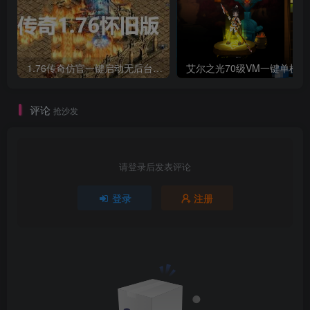
1.76传奇仿官一键启动无后台和辅助究极肝传奇
艾尔之光7
评论
抢沙发
请登录后发表评论
登录
注册