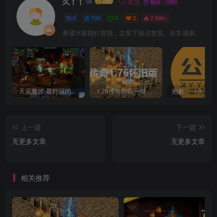
久丫丫
关注
极好 · 1000
0
705
4
3
2.6W+
希望大家能打赏我，文章下面点赞赏。非常感谢。
天蓝魔改-最好玩的魔兽世界巫妖王V335精品单机端【最智能的机器人】
1.76传奇仿官一键启动无后台和辅助究极肝传奇
上一篇
下一篇
无更多文章
无更多文章
相关推荐