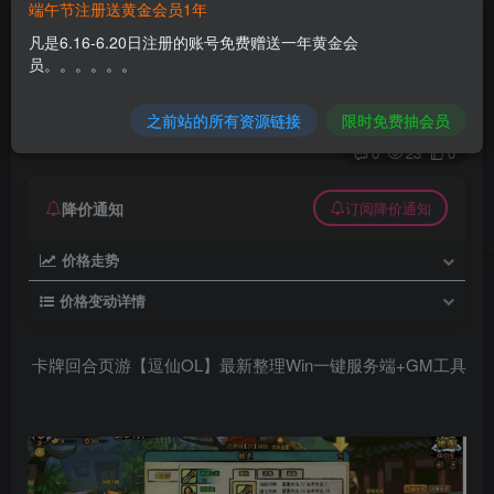
端午节注册送黄金会员1年
卡牌回合页游【逗仙OL】最新整理Win一键服务
凡是6.16-6.20日注册的账号免费赠送一年黄金会
端+GM工具
员。。。。。。
久丫丫
极好 · 1000
关注
私信
之前站的所有资源链接
限时免费抽会员
4个月前更新
0
23
0
降价通知
订阅降价通知
价格走势
价格变动详情
卡牌回合页游【逗仙OL】最新整理Win一键服务端+GM工具