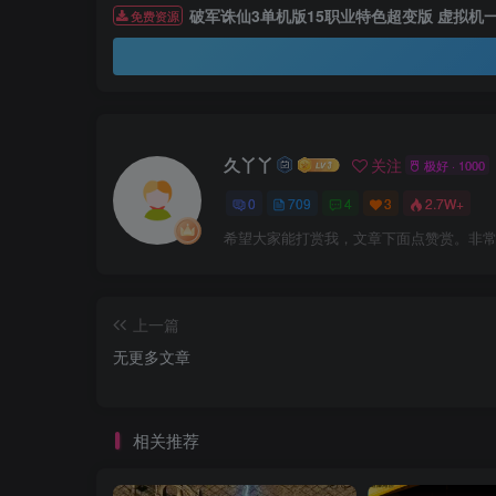
破军诛仙3单机版15职业特色超变版 虚拟机
免费资源
久丫丫
关注
极好 · 1000
0
709
4
3
2.7W+
希望大家能打赏我，文章下面点赞赏。非
上一篇
无更多文章
相关推荐