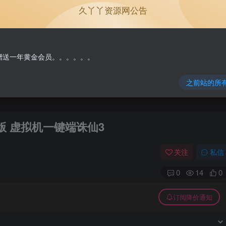
久丫丫资源网公告
单机游戏
原版系统
NEW
免费赠送一年黄金会员。。。。。。
之前站的所
版 虚拟机一键端诛仙3
关注
私信
0
14
0
订阅降价通知