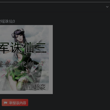
键端诛仙3
举报该内容