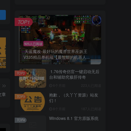
TOP1
925人已阅读
天蓝魔改-最好玩的魔兽世界巫妖王
V335精品单机端【最智能的机器人...
抱歉，（久丫丫资源）站友们！
Windows 8.1 官方原版系统
Windwos7 x64官方原版（2019年最新集成所有补丁版本）
1.76传奇仿官一键启动无后
TOP2
台和辅助究极肝传奇
6个月前
223人已阅读
篇
文章
抱歉，（久丫丫资源）站友
TOP3
们！
8个月前
187人已阅读
Windows 8.1 官方原版系统
TOP4