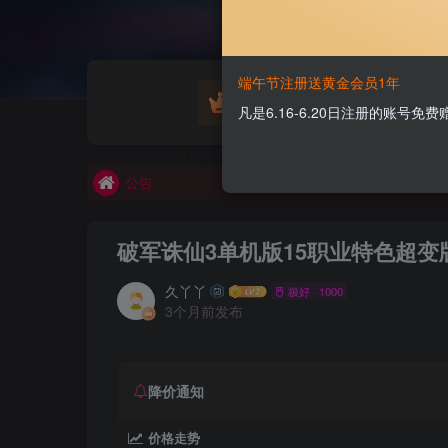
欢迎大家无偿赞助！
端午节注册送黄金会员1年
游戏源码
凡是6.16-6.20日注册的账号
公告
欢迎大家无偿赞助！
公告
破军诛仙3单机版15职业特色超变
久丫丫
极好 · 1000
3个月前发布
降价通知
价格走势