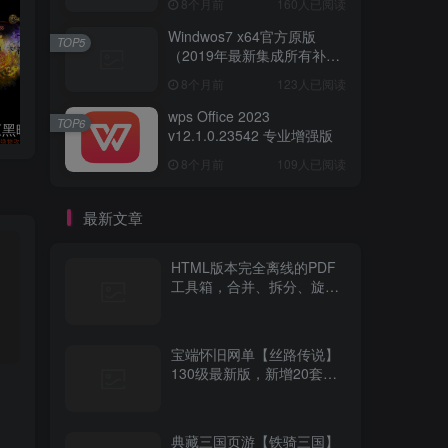
8个月前
160人已阅读
Windwos7 x64官方原版
TOP5
（2019年最新集成所有补丁
版本）
8个月前
123人已阅读
wps Office 2023
TOP6
3月最新独家《黑暗仲裁所》十一职业-暗黑专属假人版本-翎风
【996引擎】2025超火的剧情类传奇，（牛马沉默）单职业10大陆无BUG带GM后台
v12.1.0.23542 专业增强版
8个月前
109人已阅读
最新文章
HTML版本完全离线的PDF
工具箱，合并、拆分、旋
转、删除、PDF转图片、图
片转PDF
宝端怀旧网单【丝路传说】
130级最新版，新增20套装
备，带辅助外挂+GM工具
典藏三国页游【铁骑三国】