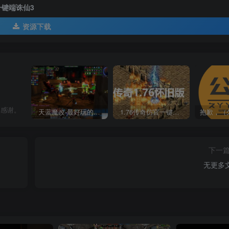
一键端诛仙3
资源下载
常感谢。
天蓝魔改-最好玩的魔兽世界巫妖王V335精品单机端【最智能的机器人】
1.76传奇仿官一键启动无后台和辅助究极肝传奇
下一
无更多