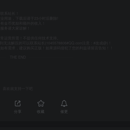
件联系站长！
业用途，下载后请于23小时后删除!
享有金币奖励和额外的收入！
术服务请大家谅解！
日常运营所需！不提供任何技术支持。
到无法解压的可以联系站长(1045578806#QQ.com注意：#改成@)！
，如有需求，建议购买正版！如果源码侵犯了您的利益请留言告知！！
THE END
喜欢就支持一下吧
催更
分享
收藏