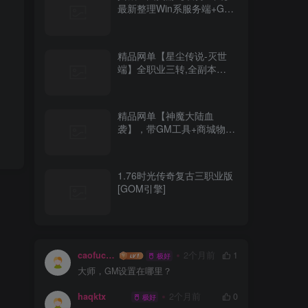
最新整理Win系服务端+GM
指令+详细外网搭建教程
精品网单【星尘传说-灭世
端】全职业三转,全副本
BOSS掉落+GM充值工具
精品网单【神魔大陆血
袭】，带GM工具+商城物品
修改等工具
1.76时光传奇复古三职业版
[GOM引擎]
caofuchun
2个月前
1
极好
大师，GM设置在哪里？
haqktx
2个月前
0
极好