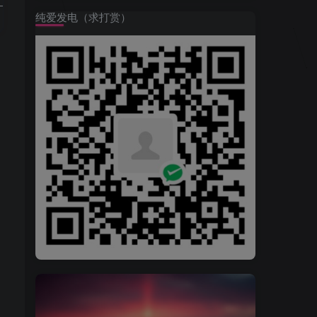
纯爱发电（求打赏）