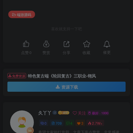
端游源码
喜欢就支持一下吧
催更
点赞
0
赞赏
分享
收藏
特色复古端《轮回复古》三职业-翎风
免费资源
资源下载
久丫丫
关注
极好 · 1000
0
709
4
3
2.7W+
希望大家能打赏我，文章下面点赞赏。非常感谢。