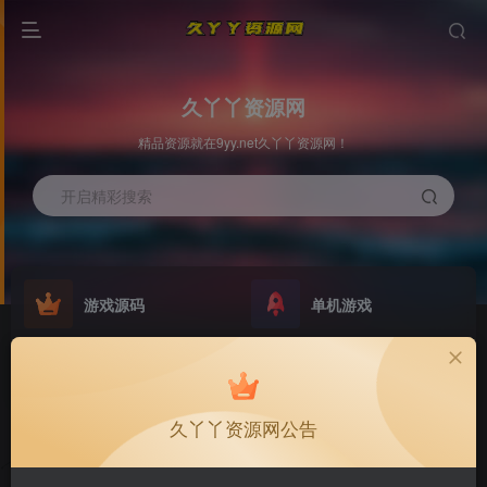
久丫丫资源网
精品资源就在9yy.net久丫丫资源网！
开启精彩搜索
游戏源码
单机游戏
欢迎大家无偿赞助！
原版系统
最新公告
NEW
GO
公告
欢迎大家无偿赞助！
久丫丫资源网公告
公告