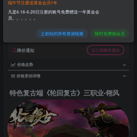
端午节注册送黄金会员1年
特色复古端《轮回复古》三职业-翎风
凡是6.16-6.20日注册的账号免费赠送一年黄金会
员。。。。。。
久丫丫
极好 · 1000
关注
私信
1个月前发布
之前站的所有资源链接
限时免费抽会员
0
16
0
降价通知
订阅降价通知
价格走势
价格变动详情
特色复古端《轮回复古》三职业-翎风