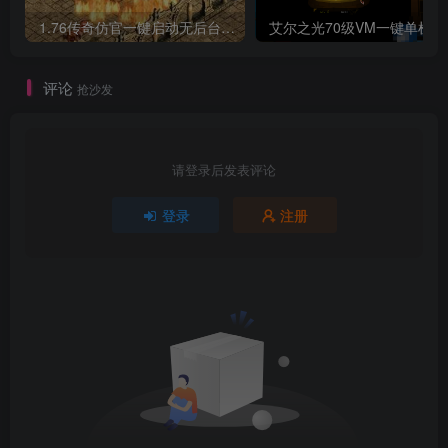
1.76传奇仿官一键启动无后台和辅助究极肝传奇
艾尔之光7
评论
抢沙发
请登录后发表评论
登录
注册