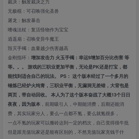
裁决：触发裁决之力
无极棍：可召唤强化圣兽
屠龙：触发暴击
嗜魂法杖：复活怪物作为宝宝
逍遥扇：召唤变异牛魔王
毁灭手镯：血量越少伤害越高
金刚指环：
增加攻击力 火玉手镯：幸运9增加百分比伤害 等
等。。。 游戏的三职业更加平衡，无论是PK还是打宝，都
能找到适合自己的玩法。 PS： 这个版本经过了一个多月的
锤炼已经炉火纯青，三职业平衡，无漏洞无差错，大背包是
两页，带自动回收。 本人为了这个版本奋战了大概13个日日
夜夜，因为版本
，前期吸引人，中期能消费，后期还能消
费，其实玩家分人，要么一点都不氪，要么就氪很多，
一点不氪的玩家可以搬砖达到一定的档次，自己觉得很牛批
但是跟充值玩家还是能有区别的，不然充值玩家充钱干什