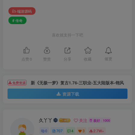
端游源码
# 传奇
喜欢就支持一下吧
催更
点赞
0
赞赏
分享
收藏
新《无极一梦》复古1.76-三职业-五大陆版本-翎风
免费资源
资源下载
久丫丫
关注
极好 · 1000
0
707
4
3
2.7W+