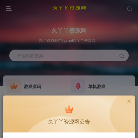
久丫丫资源网
精品资源就在9yy.net久丫丫资源网！
开启精彩搜索
游戏源码
单机游戏
欢迎大家无偿赞助！
原版系统
最新公告
NEW
GO
公告
欢迎大家无偿赞助！
久丫丫资源网公告
公告