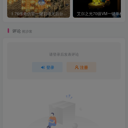
1.76传奇仿官一键启动无后台和辅助究极肝传奇
艾尔之光7
评论
抢沙发
请登录后发表评论
登录
注册