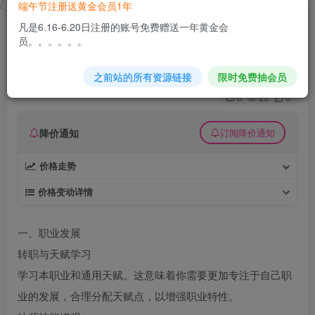
端午节注册送黄金会员1年
新《无极一梦》复古1.76-三职业-五大陆版本-翎
凡是6.16-6.20日注册的账号免费赠送一年黄金会
风
员。。。。。。
久丫丫
极好 · 1000
关注
私信
之前站的所有资源链接
限时免费抽会员
6个月前更新
0
23
0
降价通知
订阅降价通知
价格走势
价格变动详情
一、职业发展
转职与天赋学习
学习本职业和通用天赋。这意味着你需要更加专注于自己职
业的发展，合理分配天赋点，以增强职业特性。