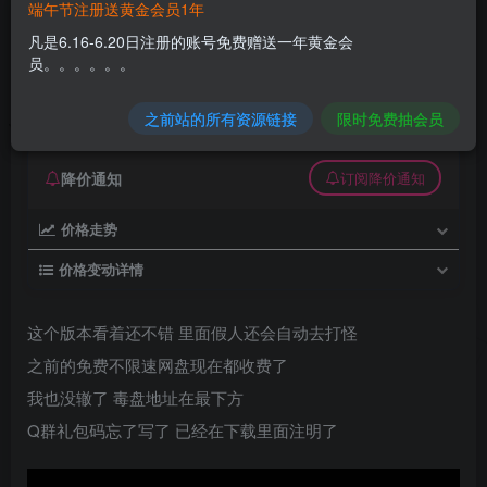
端午节注册送黄金会员1年
传奇皇城火龙 诸神之战 假人陪玩 四大陆
凡是6.16-6.20日注册的账号免费赠送一年黄金会
员。。。。。。
久丫丫
极好 · 1000
关注
私信
6个月前发布
之前站的所有资源链接
限时免费抽会员
0
25
0
降价通知
订阅降价通知
价格走势
价格变动详情
这个版本看着还不错 里面假人还会自动去打怪
之前的免费不限速网盘现在都收费了
我也没辙了 毒盘地址在最下方
Q群礼包码忘了写了 已经在下载里面注明了