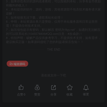
3，如果你也有好的源码或者教程，可以投稿到本站，分享有金币奖励
和额外的收入！
4，本站提供的软件，源码，游戏，其他资源部不包含技术服务请大家
谅解！
5，如有链接无法下载，请联系站长处理！
6，申明：本站资源出售只是赞助，仅用于本站服务器和日常运营所
需！不提供任何技术支持。
7，如压缩包提示有密码，默认解压 密码为‘9yy.net’，如遇到无法解压
的可以联系站长(1045578806#QQ.com注意：#改成@)！
8，特别声明：破解产品仅供参考学习，不提供技术支持，如有需求，
建议购买正版！如果源码侵犯了您的利益请留言告知！！
THE END
端游源码
喜欢就支持一下吧
催更
点赞
0
赞赏
分享
收藏