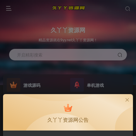
久丫丫资源网
精品资源就在9yy.net久丫丫资源网！
开启精彩搜索
游戏源码
单机游戏
原版系统
最新公告
NEW
GO
欢迎大家无偿赞助！
公告
久丫丫资源网公告
欢迎大家无偿赞助！
公告