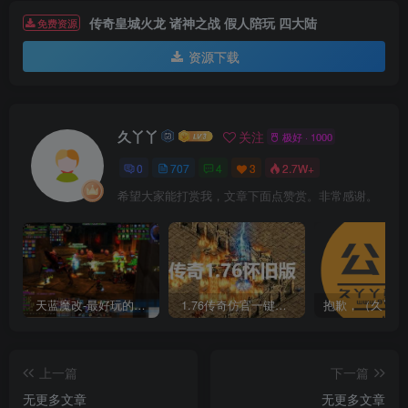
传奇皇城火龙 诸神之战 假人陪玩 四大陆
免费资源
资源下载
久丫丫
关注
极好 · 1000
0
707
4
3
2.7W+
希望大家能打赏我，文章下面点赞赏。非常感谢。
天蓝魔改-最好玩的魔兽世界巫妖王V335精品单机端【最智能的机器人】
1.76传奇仿官一键启动无后台和辅助究极肝传奇
上一篇
下一篇
无更多文章
无更多文章