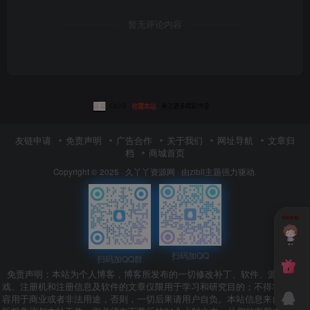
暂无评论内容
友链申请
免责声明
广告合作
关于我们
网址导航
文章归
档
商城首页
Copyright © 2025 ·
久丫丫资源网
· 由
zibll主题
强力驱动.
扫码加QQ
扫码加QQ群
免责声明：本站为个人博客，博客所发布的一切修改补丁、软件、源码、游
戏、注册机和注册信息及软件的文章仅限用于学习和研究目的；不得将上述内
容用于商业或者非法用途，否则，一切后果请用户自负。本站信息来自网络，