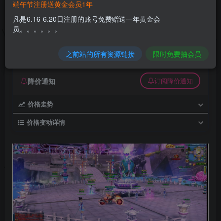
端午节注册送黄金会员1年
圣道+一键手工gm后台+gm工具+视频教程其他
凡是6.16-6.20日注册的账号免费赠送一年黄金会
员。。。。。。
久丫丫
极好 · 1000
关注
私信
5个月前更新
之前站的所有资源链接
限时免费抽会员
0
9
0
降价通知
订阅降价通知
价格走势
价格变动详情