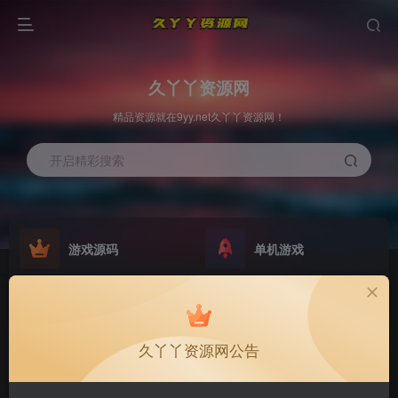
久丫丫资源网
精品资源就在9yy.net久丫丫资源网！
开启精彩搜索
游戏源码
单机游戏
欢迎大家无偿赞助！
原版系统
最新公告
NEW
GO
公告
欢迎大家无偿赞助！
久丫丫资源网公告
公告