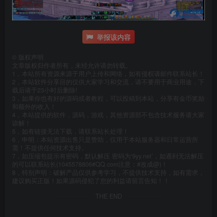
举报该内容
©
版权声明
文章版权归作者所有，未经允许请勿转载。
1，本站所有资源来源于用户上传和网络，如有侵权请邮件联系站长！
2，本站软件分享目的仅供大家学习和交流，请不要用于商业用途，下
载后请于23小时后删除!
3，如果你也有好的源码或者教程，可以投稿到本站，分享有金币奖励
和额外的收入！
4，本站提供的软件，源码，游戏，其他资源部不包含技术服务请大家
谅解！
5，如有链接无法下载，请联系站长处理！
6，申明：本站资源出售只是赞助，仅用于本站服务器和日常运营所
需！不提供任何技术支持。
7，如压缩包提示有密码，默认解压 密码为‘9yy.net’，如遇到无法解压
的可以联系站长(1045578806#QQ.com注意：#改成@)！
8，特别声明：破解产品仅供参考学习，不提供技术支持，如有需求，
建议购买正版！如果源码侵犯了您的利益请留言告知！！
THE END