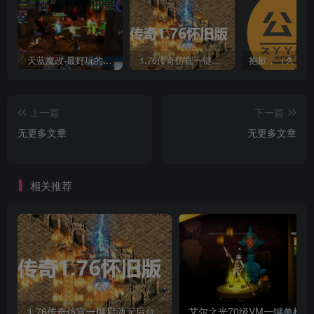
天蓝魔改-最好玩的魔兽世界巫妖王V335精品单机端【最智能的机器人】
1.76传奇仿官一键启动无后台和辅助究极肝传奇
上一篇
下一篇
无更多文章
无更多文章
相关推荐
1.76传奇仿官一键启动无后台和辅助究极肝传奇
艾尔之光7