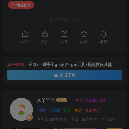
端游源码
喜欢就支持一下吧
催更
点赞
0
赞赏
分享
收藏
圣道+一键手工gm后台+gm工具+视频教程其他
免费资源
资源下载
久丫丫
关注
极好 · 1000
0
709
4
3
2.7W+
希望大家能打赏我，文章下面点赞赏。非常感谢。